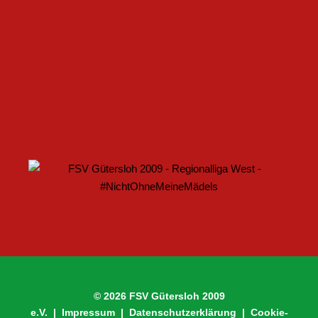
FSV GÜTERSLOH UND NOABELLE BAUEN
PARTNERSCHAFT WEITER AUS
U17 DES FSV GÜTERSLOH STARTET MIT HEIMSPIEL IN
DEN DFB-POKAL
© 2026 FSV Gütersloh 2009
e.V. |
Impressum
|
Datenschutzerklärung
|
Cookie-