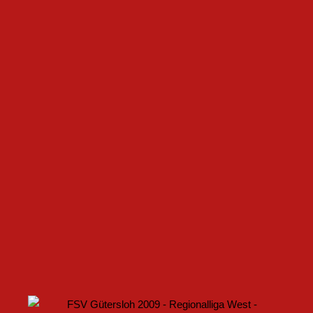
GEMEINSAM NEUE CHANCEN IM FRAUENFUSSBALL S
CHAFFEN
FSV GÜTERSLOH UND NOABELLE BAUEN
PARTNERSCHAFT WEITER AUS
U17 DES FSV GÜTERSLOH STARTET MIT HEIMSPIEL IN
DEN DFB-POKAL