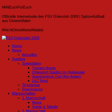
#MitEuchFürEuch
Offizielle Internetseite des FSV Gütersloh 2009 | Spitzenfußball
aus Ostwestfalen
#NichtOhneMeineMädels
Home
News
Aktuelles
Spieltag
Spielstätten
Tönnies Arena
Ohlendorf-Stadion im Heidewald
Sportzentrum Ost (Am Anger)
LAZ Nord
Ticketshop
Snackpause
Mannschaften
1. Mannschaft
News
Spiele & Tabelle
2. Mannschaft