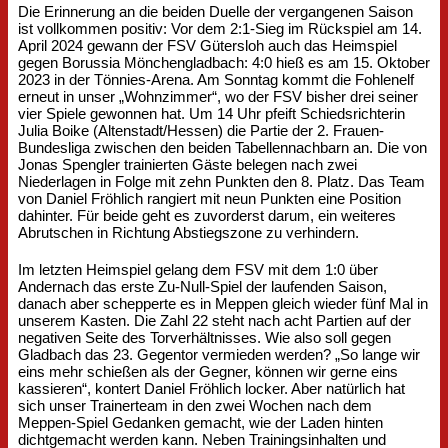
Die Erinnerung an die beiden Duelle der vergangenen Saison
ist vollkommen positiv: Vor dem 2:1-Sieg im Rückspiel am 14.
April 2024 gewann der FSV Gütersloh auch das Heimspiel
gegen Borussia Mönchengladbach: 4:0 hieß es am 15. Oktober
2023 in der Tönnies-Arena. Am Sonntag kommt die Fohlenelf
erneut in unser „Wohnzimmer“, wo der FSV bisher drei seiner
vier Spiele gewonnen hat. Um 14 Uhr pfeift Schiedsrichterin
Julia Boike (Altenstadt/Hessen) die Partie der 2. Frauen-
Bundesliga zwischen den beiden Tabellennachbarn an. Die von
Jonas Spengler trainierten Gäste belegen nach zwei
Niederlagen in Folge mit zehn Punkten den 8. Platz. Das Team
von Daniel Fröhlich rangiert mit neun Punkten eine Position
dahinter. Für beide geht es zuvorderst darum, ein weiteres
Abrutschen in Richtung Abstiegszone zu verhindern.
Im letzten Heimspiel gelang dem FSV mit dem 1:0 über
Andernach das erste Zu-Null-Spiel der laufenden Saison,
danach aber schepperte es in Meppen gleich wieder fünf Mal in
unserem Kasten. Die Zahl 22 steht nach acht Partien auf der
negativen Seite des Torverhältnisses. Wie also soll gegen
Gladbach das 23. Gegentor vermieden werden? „So lange wir
eins mehr schießen als der Gegner, können wir gerne eins
kassieren“, kontert Daniel Fröhlich locker. Aber natürlich hat
sich unser Trainerteam in den zwei Wochen nach dem
Meppen-Spiel Gedanken gemacht, wie der Laden hinten
dichtgemacht werden kann. Neben Trainingsinhalten und