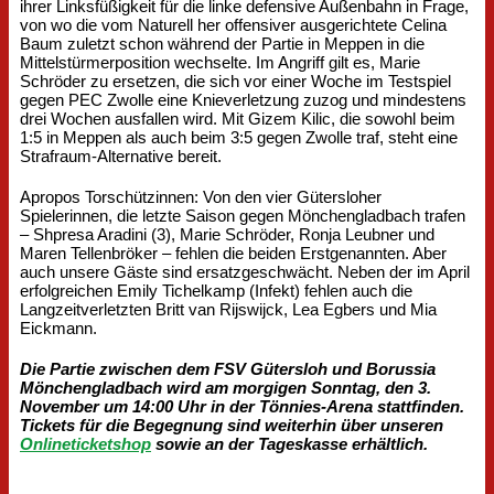
ihrer Linksfüßigkeit für die linke defensive Außenbahn in Frage,
von wo die vom Naturell her offensiver ausgerichtete Celina
Baum zuletzt schon während der Partie in Meppen in die
Mittelstürmerposition wechselte. Im Angriff gilt es, Marie
Schröder zu ersetzen, die sich vor einer Woche im Testspiel
gegen PEC Zwolle eine Knieverletzung zuzog und mindestens
drei Wochen ausfallen wird. Mit Gizem Kilic, die sowohl beim
1:5 in Meppen als auch beim 3:5 gegen Zwolle traf, steht eine
Strafraum-Alternative bereit.
Apropos Torschützinnen: Von den vier Gütersloher
Spielerinnen, die letzte Saison gegen Mönchengladbach trafen
– Shpresa Aradini (3), Marie Schröder, Ronja Leubner und
Maren Tellenbröker – fehlen die beiden Erstgenannten. Aber
auch unsere Gäste sind ersatzgeschwächt. Neben der im April
erfolgreichen Emily Tichelkamp (Infekt) fehlen auch die
Langzeitverletzten Britt van Rijswijck, Lea Egbers und Mia
Eickmann.
Die Partie zwischen dem FSV Gütersloh und Borussia
Mönchengladbach wird am morgigen Sonntag, den 3.
November um 14:00 Uhr in der Tönnies-Arena stattfinden.
Tickets für die Begegnung sind weiterhin über unseren
Onlineticketshop
sowie an der Tageskasse erhältlich.