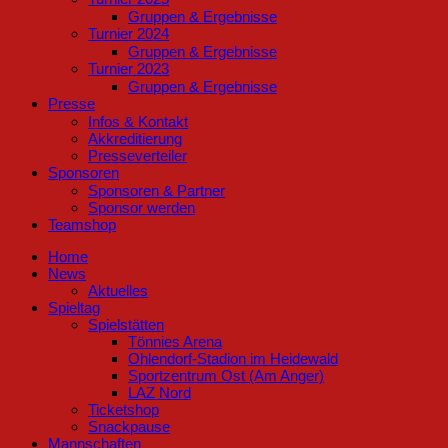
Gruppen & Ergebnisse
Turnier 2024
Gruppen & Ergebnisse
Turnier 2023
Gruppen & Ergebnisse
Presse
Infos & Kontakt
Akkreditierung
Presseverteiler
Sponsoren
Sponsoren & Partner
Sponsor werden
Teamshop
Home
News
Aktuelles
Spieltag
Spielstätten
Tönnies Arena
Ohlendorf-Stadion im Heidewald
Sportzentrum Ost (Am Anger)
LAZ Nord
Ticketshop
Snackpause
Mannschaften