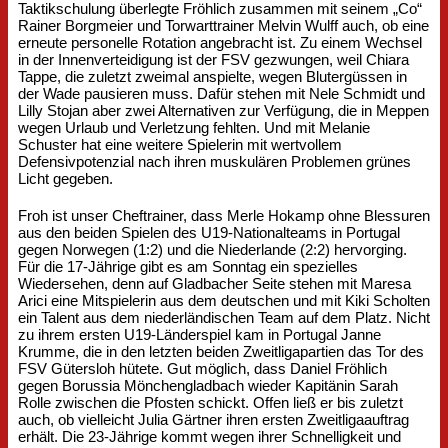
Taktikschulung überlegte Fröhlich zusammen mit seinem „Co“
Rainer Borgmeier und Torwarttrainer Melvin Wulff auch, ob eine
erneute personelle Rotation angebracht ist. Zu einem Wechsel
in der Innenverteidigung ist der FSV gezwungen, weil Chiara
Tappe, die zuletzt zweimal anspielte, wegen Blutergüssen in
der Wade pausieren muss. Dafür stehen mit Nele Schmidt und
Lilly Stojan aber zwei Alternativen zur Verfügung, die in Meppen
wegen Urlaub und Verletzung fehlten. Und mit Melanie
Schuster hat eine weitere Spielerin mit wertvollem
Defensivpotenzial nach ihren muskulären Problemen grünes
Licht gegeben.
Froh ist unser Cheftrainer, dass Merle Hokamp ohne Blessuren
aus den beiden Spielen des U19-Nationalteams in Portugal
gegen Norwegen (1:2) und die Niederlande (2:2) hervorging.
Für die 17-Jährige gibt es am Sonntag ein spezielles
Wiedersehen, denn auf Gladbacher Seite stehen mit Maresa
Arici eine Mitspielerin aus dem deutschen und mit Kiki Scholten
ein Talent aus dem niederländischen Team auf dem Platz. Nicht
zu ihrem ersten U19-Länderspiel kam in Portugal Janne
Krumme, die in den letzten beiden Zweitligapartien das Tor des
FSV Gütersloh hütete. Gut möglich, dass Daniel Fröhlich
gegen Borussia Mönchengladbach wieder Kapitänin Sarah
Rolle zwischen die Pfosten schickt. Offen ließ er bis zuletzt
auch, ob vielleicht Julia Gärtner ihren ersten Zweitligaauftrag
erhält. Die 23-Jährige kommt wegen ihrer Schnelligkeit und