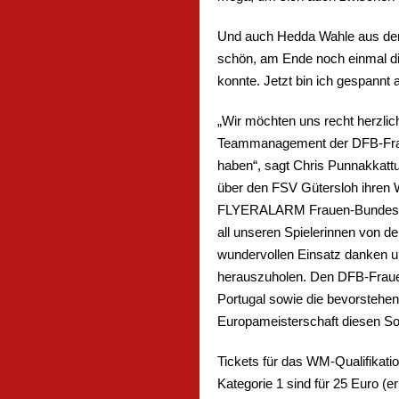
Und auch Hedda Wahle aus der 
schön, am Ende noch einmal di
konnte. Jetzt bin ich gespannt
„Wir möchten uns recht herzli
Teammanagement der DFB-Frau
haben“, sagt Chris Punnakkattu
über den FSV Gütersloh ihren 
FLYERALARM Frauen-Bundeslig
all unseren Spielerinnen von de
wundervollen Einsatz danken u
herauszuholen. Den DFB-Frauen
Portugal sowie die bevorstehen
Europameisterschaft diesen S
Tickets für das WM-Qualifikatio
Kategorie 1 sind für 25 Euro (e