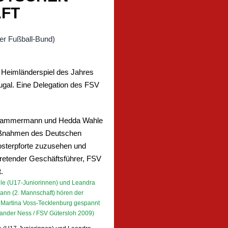
FT
 Heimländerspiel des Jahres
ugal. Eine Delegation des FSV
ra Kammermann und Hedda Wahle
zmaßnahmen des Deutschen
losterpforte zuzusehen und
retender Geschäftsführer, FSV
.