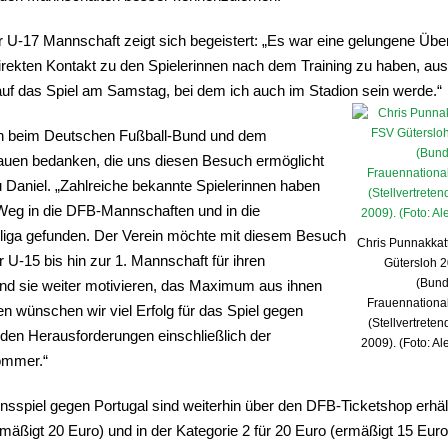
U-17 Mannschaft zeigt sich begeistert: „Es war eine gelungene Übe
rekten Kontakt zu den Spielerinnen nach dem Training zu haben, a
 auf das Spiel am Samstag, bei dem ich auch im Stadion sein werde.“
ch beim Deutschen Fußball-Bund und dem
en bedanken, die uns diesen Besuch ermöglicht
 Daniel. „Zahlreiche bekannte Spielerinnen haben
Weg in die DFB-Mannschaften und in die
a gefunden. Der Verein möchte mit diesem Besuch
Chris Punnakkatt
r U-15 bis hin zur 1. Mannschaft für ihren
Gütersloh 2
(Bund
nd sie weiter motivieren, das Maximum aus ihnen
Frauennationa
 wünschen wir viel Erfolg für das Spiel gegen
(Stellvertrete
den Herausforderungen einschließlich der
2009). (Foto: A
ommer.“
nsspiel gegen Portugal sind weiterhin über den DFB-Ticketshop erhältl
rmäßigt 20 Euro) und in der Kategorie 2 für 20 Euro (ermäßigt 15 Euro) 