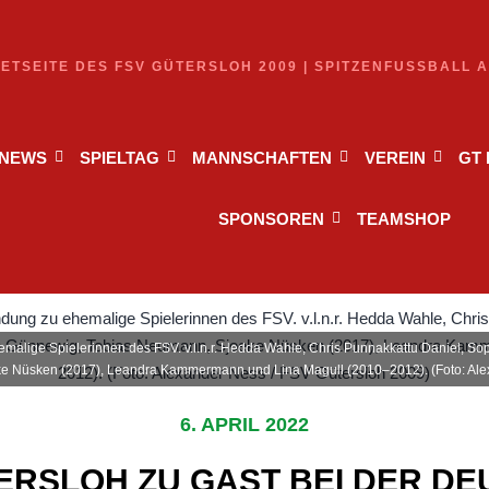
NETSEITE DES FSV GÜTERSLOH 2009 | SPITZENFUSSBALL 
NEWS
SPIELTAG
MANNSCHAFTEN
VEREIN
GT
SPONSOREN
TEAMSHOP
malige Spielerinnen des FSV. v.l.n.r. Hedda Wahle, Chris Punnakkattu Daniel, S
e Nüsken (2017), Leandra Kammermann und Lina Magull (2010–2012). (Foto: Alex
6. APRIL 2022
ERSLOH ZU GAST BEI DER D