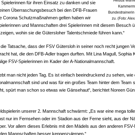
Hedda Wahle
pielerinnen für ihren Einsatz zu danken und sie
Kammerman
r einen Überraschungsbesuch bei den DFB-Frauen
Bundestrainerin
enge Corona Schutzmaßnahmen gelten haben wir
zu. (Foto: Al
e Spielerinnen und Mannschaften drei Spielerinnen mit diesem Besuch
 zeigen, wohin sie die Gütersloher Talentschmiede führen kann.“
 die Tatsache, dass der FSV Gütersloh in seiner noch recht jungen Ve
racht hat, die den DFB-Adler tragen durften. Mit Lina Magull, Sophi
alige FSV-Spielerinnen im Kader der A-Nationalmannschaft.
bt man nicht jeden Tag. Es ist einfach beeindruckend zu sehen, wie da
ionalmannschaft sind und was für ein großes Team hinter dem Team
sieht, spürt man schon so etwas wie Gänsehaut“, berichtet Noreen Gü
spielerin unserer 2. Mannschaft schwärmt: „Es war eine mega tolle 
nst nur im Fernsehen oder im Stadion aus der Ferne sieht, aus der 
per. Vor allem dieses Erlebnis mit den Mädels aus den anderen FSV-
den Mannschaften besser kennenzulernen.“