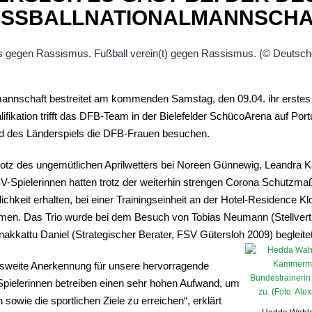
USSBALLNATIONALMANNSCHA
annschaft bestreitet am kommenden Samstag, den 09.04. ihr erstes
kation trifft das DFB-Team in der Bielefelder SchücoArena auf Port
eld des Länderspiels die DFB-Frauen besuchen.
trotz des ungemütlichen Aprilwetters bei Noreen Günnewig, Leand
FSV-Spielerinnen hatten trotz der weiterhin strengen Corona Schut
chkeit erhalten, bei einer Trainingseinheit an der Hotel-Residence K
men. Das Trio wurde bei dem Besuch von Tobias Neumann (Stellvert
akkattu Daniel (Strategischer Berater, FSV Gütersloh 2009) begleitet
esweite Anerkennung für unsere hervorragende
 Spielerinnen betreiben einen sehr hohen Aufwand, um
sowie die sportlichen Ziele zu erreichen“, erklärt