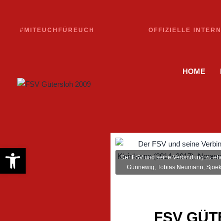
#MITEUCHFÜREUCH
OFFIZIELLE INTER
HOME
Werkzeugleiste öffnen
Der FSV und seine Verbindung zu ehe
Günnewig, Tobias Neumann, Sjoek
FSV GÜT