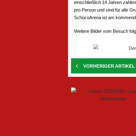
einschließlich 14 Jahren zahle
pro Person und sind für alle G
SchücoArena ist am kommend
Weitere Bilder vom Besuch folg
VORHERIGER ARTIKEL
GEMEINSAM NEUE CHANCEN