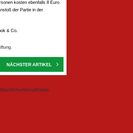
ersonen kosten ebenfalls 8 Euro
nstoß der Partie in der
ook & Co.
NÄCHSTER ARTIKEL