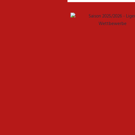
GEMEINSAM NEUE CHANCEN
FSV GÜTERSLOH UND NOAB
U17 DES FSV GÜTERSLOH ST