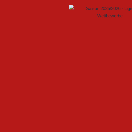
GEMEINSAM NEUE CHANCEN
FSV GÜTERSLOH UND NOAB
U17 DES FSV GÜTERSLOH ST