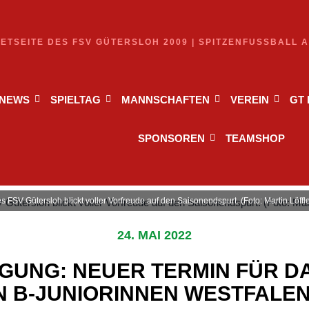
NETSEITE DES FSV GÜTERSLOH 2009 | SPITZENFUSSBALL 
NEWS
SPIELTAG
MANNSCHAFTEN
VEREIN
GT
SPONSOREN
TEAMSHOP
 FSV Gütersloh blickt voller Vorfreude auf den Saisonendspurt. (Foto: Martin Löffl
24. MAI 2022
GUNG: NEUER TERMIN FÜR D
N B-JUNIORINNEN WESTFALE