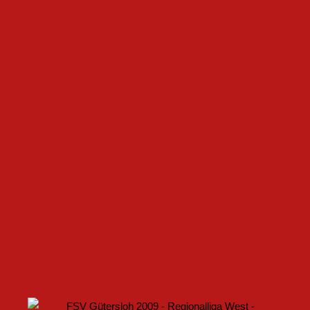
GEMEINSAM NEUE CHANCEN IM FRAUENFUSSBALL S
CHAFFEN
FSV GÜTERSLOH UND NOABELLE BAUEN
PARTNERSCHAFT WEITER AUS
U17 DES FSV GÜTERSLOH STARTET MIT HEIMSPIEL IN
DEN DFB-POKAL