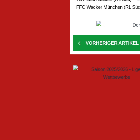
FFC Wacker München (RL Süd) 
VORHERIGER ARTIKEL
GEMEINSAM NEUE CHANCEN