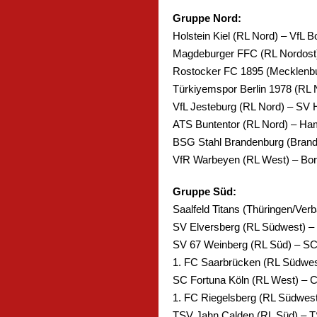
Gruppe Nord:
Holstein Kiel (RL Nord) – VfL
Magdeburger FFC (RL Nordost)
Rostocker FC 1895 (Mecklenbu
Türkiyemspor Berlin 1978 (RL 
VfL Jesteburg (RL Nord) – SV 
ATS Buntentor (RL Nord) – Ha
BSG Stahl Brandenburg (Brande
VfR Warbeyen (RL West) – Bor
Gruppe Süd:
Saalfeld Titans (Thüringen/Ver
SV Elversberg (RL Südwest) – 
SV 67 Weinberg (RL Süd) – S
1. FC Saarbrücken (RL Südwes
SC Fortuna Köln (RL West) – 
1. FC Riegelsberg (RL Südwest
TSV Jahn Calden (RL Süd) – T