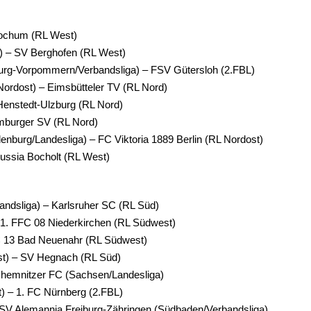
 Bochum (RL West)
 – SV Berghofen (RL West)
rg-Vorpommern/Verbandsliga) – FSV Gütersloh (2.FBL)
Nordost) – Eimsbütteler TV (RL Nord)
Henstedt-Ulzburg (RL Nord)
mburger SV (RL Nord)
nburg/Landesliga) – FC Viktoria 1889 Berlin (RL Nordost)
ussia Bocholt (RL West)
bandsliga) – Karlsruher SC (RL Süd)
1. FFC 08 Niederkirchen (RL Südwest)
C 13 Bad Neuenahr (RL Südwest)
t) – SV Hegnach (RL Süd)
Chemnitzer FC (Sachsen/Landesliga)
) – 1. FC Nürnberg (2.FBL)
SV Alemannia Freiburg-Zähringen (Südbaden/Verbandsliga)