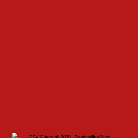
GEMEINSAM NEUE CHANCEN IM FRAUENFUSSBALL S
CHAFFEN
FSV GÜTERSLOH UND NOABELLE BAUEN
PARTNERSCHAFT WEITER AUS
U17 DES FSV GÜTERSLOH STARTET MIT HEIMSPIEL IN
DEN DFB-POKAL