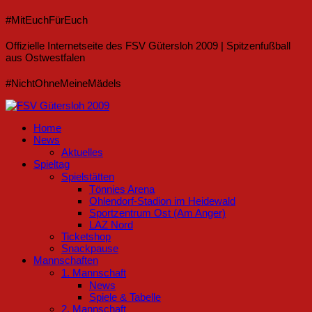
#MitEuchFürEuch
Offizielle Internetseite des FSV Gütersloh 2009 | Spitzenfußball
aus Ostwestfalen
#NichtOhneMeineMädels
Home
News
Aktuelles
Spieltag
Spielstätten
Tönnies Arena
Ohlendorf-Stadion im Heidewald
Sportzentrum Ost (Am Anger)
LAZ Nord
Ticketshop
Snackpause
Mannschaften
1. Mannschaft
News
Spiele & Tabelle
2. Mannschaft