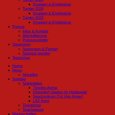
Gruppen & Ergebnisse
Turnier 2024
Gruppen & Ergebnisse
Turnier 2023
Gruppen & Ergebnisse
Presse
Infos & Kontakt
Akkreditierung
Presseverteiler
Sponsoren
Sponsoren & Partner
Sponsor werden
Teamshop
Home
News
Aktuelles
Spieltag
Spielstätten
Tönnies Arena
Ohlendorf-Stadion im Heidewald
Sportzentrum Ost (Am Anger)
LAZ Nord
Ticketshop
Snackpause
Mannschaften