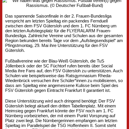
Das spannende Saisonfinale in der 2. Frauen-Bundesliga
verspricht am letzten Spieltag ein packendes Fernduell
zwischen dem FSV Gütersloh und dem 1. FC Nürnberg um
den letzten Aufstiegsplatz für die FLYERALARM Frauen-
Bundesliga. Zahlreiche Vereine und Schulen aus der gesamten
Region bekunden bereits Tage vor dem „Aufstiegsendspiel“ am
Pfingstmontag, 29. Mai ihre Unterstützung für den FSV
Gütersloh.
Fußballvereine wie der Blau-Weiß Gütersloh, die TuS
Jöllenbeck oder der SC Füchtorf rufen bereits über Social
Media ihre Fans auf, den FSV Gütersloh zu unterstützen. Auch
Schulen wie beispielsweise das Ratsgymnasium Rheda-
Wiedenbrück versuchen ihre Schüler*innen zu mobilisieren, so
dass am Spieltag eine angemessene Kulisse beim Spiel des
FSV Gütersloh gegen Eintracht Frankfurt II garantiert ist.
Diese Unterstützung wird auch dringend benötigt: Der FSV
Gütersloh belegt aktuell den dritten Tabellenplatz. Mit einem
Heimsieg gegen Frankfurt könnte der FSV noch am 1. FC
Nürnberg vorbeiziehen, der mit einem Punkt Vorsprung auf
Platz zwei liegt. Die Nürnbergerinnen empfangen am letzten
Spieltag im Parallelspiel die TSG Hoffenheim II. Somit steht