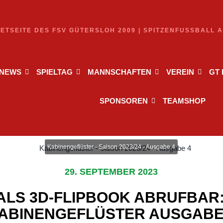
NETSEITE DES FSV GÜTERSLOH 2009 | SPITZENFUSSBALL 
NEWS
SPIELTAG
MANNSCHAFTEN
VEREIN
GT
SPONSOREN
TEAMSHOP
Kabinengeflüster - Saison 2023/24 - Ausgabe 4
29. SEPTEMBER 2023
ALS 3D-FLIPBOOK ABRUFBAR:
ABINENGEFLÜSTER AUSGABE