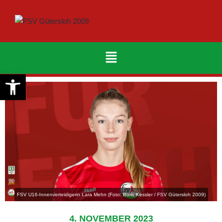
Werkzeugleiste öffnen
FSV U16-Innenverteidigerin Lara Mehn (Foto: Boris Kessler / FSV Gütersloh 2009)
4. NOVEMBER 2023