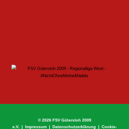
FSV GÜTERSLOH UND NOABELLE BAUEN
PARTNERSCHAFT WEITER AUS
U17 DES FSV GÜTERSLOH STARTET MIT HEIMSPIEL IN
DEN DFB-POKAL
© 2026 FSV Gütersloh 2009
e.V. |
Impressum
|
Datenschutzerklärung
|
Cookie-