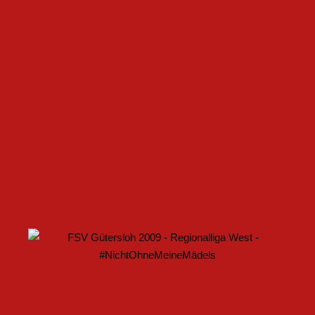
FSV GÜTERSLOH UND NOABELLE BAUEN
PARTNERSCHAFT WEITER AUS
U17 DES FSV GÜTERSLOH STARTET MIT HEIMSPIEL IN
DEN DFB-POKAL