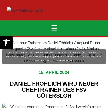
Werkzeugleiste öffnen
Das neue Trainerteam Daniel Fröhlich (Mitte) und Rainer Borgmeier (2.v.r.) mit Michael
Horstkötter (2.v.l.), Markus Graskamp (1.v.r.) und Chris Punnakkattu Daniel (1.v.l). (Foto:
Dennis Seelige / FSV Gütersloh 2009)
15. APRIL 2024
DANIEL FRÖHLICH WIRD NEUER
CHEFTRAINER DES FSV
GÜTERSLOH