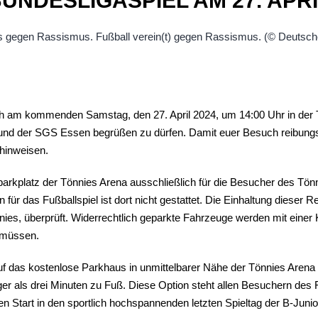
UNDESLIGASPIEL AM 27. APR
uch am kommenden Samstag, den 27. April 2024, um 14:00 Uhr in der
d der SGS Essen begrüßen zu dürfen. Damit euer Besuch reibungsl
 hinweisen.
parkplatz der Tönnies Arena ausschließlich für die Besucher des Tön
für das Fußballspiel ist dort nicht gestattet. Die Einhaltung dieser 
nnies, überprüft. Widerrechtlich geparkte Fahrzeuge werden mit einer
n müssen.
 auf das kostenlose Parkhaus in unmittelbarer Nähe der Tönnies Aren
iger als drei Minuten zu Fuß. Diese Option steht allen Besuchern des
ien Start in den sportlich hochspannenden letzten Spieltag der B-Juni