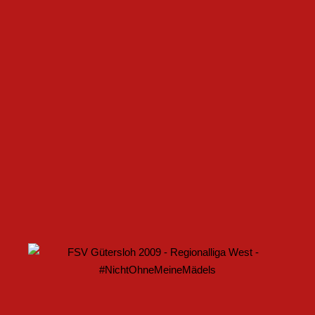
FSV GÜTERSLOH UND NOABELLE BAUEN
PARTNERSCHAFT WEITER AUS
U17 DES FSV GÜTERSLOH STARTET MIT HEIMSPIEL IN
DEN DFB-POKAL