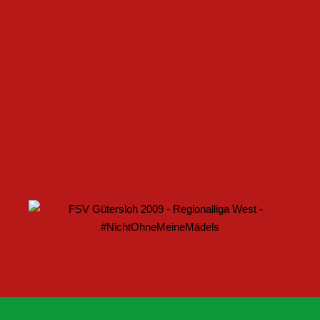
FSV GÜTERSLOH UND NOABELLE BAUEN
PARTNERSCHAFT WEITER AUS
U17 DES FSV GÜTERSLOH STARTET MIT HEIMSPIEL IN
DEN DFB-POKAL