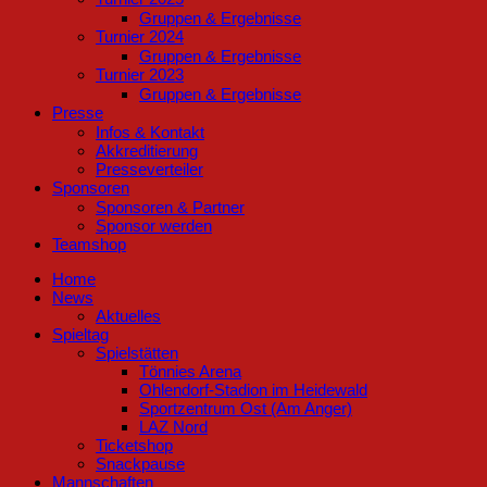
Gruppen & Ergebnisse
Turnier 2024
Gruppen & Ergebnisse
Turnier 2023
Gruppen & Ergebnisse
Presse
Infos & Kontakt
Akkreditierung
Presseverteiler
Sponsoren
Sponsoren & Partner
Sponsor werden
Teamshop
Home
News
Aktuelles
Spieltag
Spielstätten
Tönnies Arena
Ohlendorf-Stadion im Heidewald
Sportzentrum Ost (Am Anger)
LAZ Nord
Ticketshop
Snackpause
Mannschaften