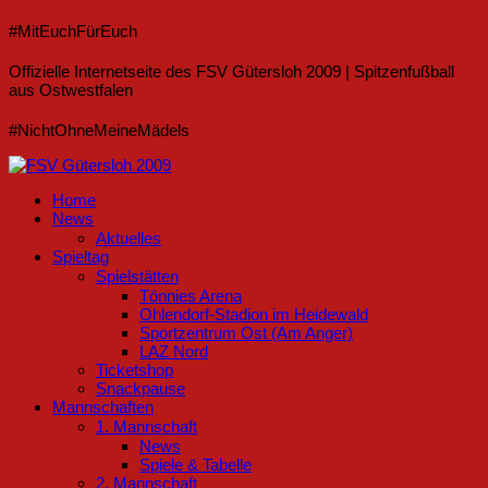
#MitEuchFürEuch
Offizielle Internetseite des FSV Gütersloh 2009 | Spitzenfußball
aus Ostwestfalen
#NichtOhneMeineMädels
Home
News
Aktuelles
Spieltag
Spielstätten
Tönnies Arena
Ohlendorf-Stadion im Heidewald
Sportzentrum Ost (Am Anger)
LAZ Nord
Ticketshop
Snackpause
Mannschaften
1. Mannschaft
News
Spiele & Tabelle
2. Mannschaft