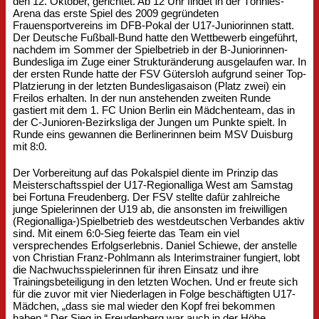
den 12. Oktober, gerichtet. Ab 12 Uhr findet in der Tönnies-
Arena das erste Spiel des 2009 gegründeten
Frauensportvereins im DFB-Pokal der U17-Juniorinnen statt.
Der Deutsche Fußball-Bund hatte den Wettbewerb eingeführt,
nachdem im Sommer der Spielbetrieb in der B-Juniorinnen-
Bundesliga im Zuge einer Strukturänderung ausgelaufen war. In
der ersten Runde hatte der FSV Gütersloh aufgrund seiner Top-
Platzierung in der letzten Bundesligasaison (Platz zwei) ein
Freilos erhalten. In der nun anstehenden zweiten Runde
gastiert mit dem 1. FC Union Berlin ein Mädchenteam, das in
der C-Junioren-Bezirksliga der Jungen um Punkte spielt. In
Runde eins gewannen die Berlinerinnen beim MSV Duisburg
mit 8:0.
Der Vorbereitung auf das Pokalspiel diente im Prinzip das
Meisterschaftsspiel der U17-Regionalliga West am Samstag
bei Fortuna Freudenberg. Der FSV stellte dafür zahlreiche
junge Spielerinnen der U19 ab, die ansonsten im freiwilligen
(Regionalliga-)Spielbetrieb des westdeutschen Verbandes aktiv
sind. Mit einem 6:0-Sieg feierte das Team ein viel
versprechendes Erfolgserlebnis. Daniel Schiewe, der anstelle
von Christian Franz-Pohlmann als Interimstrainer fungiert, lobt
die Nachwuchsspielerinnen für ihren Einsatz und ihre
Trainingsbeteiligung in den letzten Wochen. Und er freute sich
für die zuvor mit vier Niederlagen in Folge beschäftigten U17-
Mädchen, „dass sie mal wieder den Kopf frei bekommen
haben.“ Der Sieg in Freudenberg war auch in der Höhe