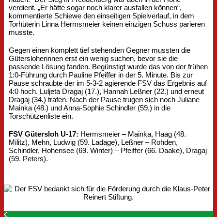
verdient. „Er hätte sogar noch klarer ausfallen können“,
kommentierte Schiewe den einseitigen Spielverlauf, in dem
Torhüterin Linna Hermsmeier keinen einzigen Schuss parieren
musste.
Gegen einen komplett tief stehenden Gegner mussten die
Gütersloherinnen erst ein wenig suchen, bevor sie die
passende Lösung fanden. Begünstigt wurde das von der frühen
1:0-Führung durch Pauline Pfeiffer in der 5. Minute. Bis zur
Pause schraubte der im 5-3-2 agierende FSV das Ergebnis auf
4:0 hoch. Luljeta Dragaj (17.), Hannah Leßner (22.) und erneut
Dragaj (34.) trafen. Nach der Pause trugen sich noch Juliane
Mainka (48.) und Anna-Sophie Schindler (59.) in die
Torschützenliste ein.
FSV Gütersloh U-17:
Hermsmeier – Mainka, Haag (48.
Militz), Mehn, Ludwig (59. Ladage), Leßner – Rohden,
Schindler, Hohensee (69. Winter) – Pfeiffer (66. Daake), Dragaj
(59. Peters).