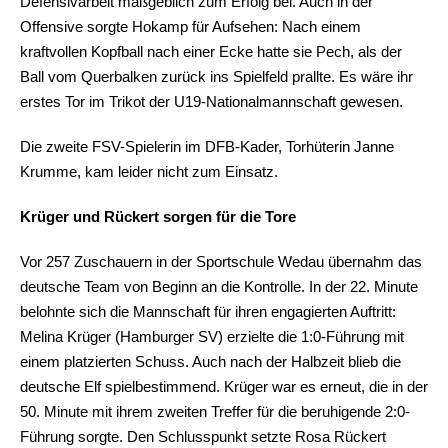
Defensivarbeit maßgeblich zum Erfolg bei. Auch in der
Offensive sorgte Hokamp für Aufsehen: Nach einem
kraftvollen Kopfball nach einer Ecke hatte sie Pech, als der
Ball vom Querbalken zurück ins Spielfeld prallte. Es wäre ihr
erstes Tor im Trikot der U19-Nationalmannschaft gewesen.
Die zweite FSV-Spielerin im DFB-Kader, Torhüterin Janne
Krumme, kam leider nicht zum Einsatz.
Krüger und Rückert sorgen für die Tore
Vor 257 Zuschauern in der Sportschule Wedau übernahm das
deutsche Team von Beginn an die Kontrolle. In der 22. Minute
belohnte sich die Mannschaft für ihren engagierten Auftritt:
Melina Krüger (Hamburger SV) erzielte die 1:0-Führung mit
einem platzierten Schuss. Auch nach der Halbzeit blieb die
deutsche Elf spielbestimmend. Krüger war es erneut, die in der
50. Minute mit ihrem zweiten Treffer für die beruhigende 2:0-
Führung sorgte. Den Schlusspunkt setzte Rosa Rückert