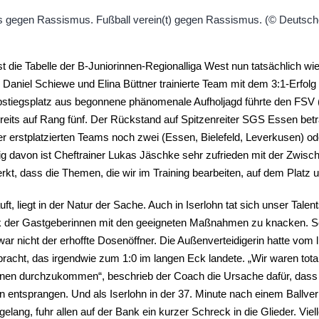
t die Tabelle der B-Juniorinnen-Regionalliga West nun tatsächlich 
 Daniel Schiewe und Elina Büttner trainierte Team mit dem 3:1-Erfol
bstiegsplatz aus begonnene phänomenale Aufholjagd führte den FSV (
eits auf Rang fünf. Der Rückstand auf Spitzenreiter SGS Essen beträ
ier erstplatzierten Teams noch zwei (Essen, Bielefeld, Leverkusen) od
 davon ist Cheftrainer Lukas Jäschke sehr zufrieden mit der Zwisch
kt, dass die Themen, die wir im Training bearbeiten, auf dem Platz
äuft, liegt in der Natur der Sache. Auch in Iserlohn tat sich unser Ta
k der Gastgeberinnen mit den geeigneten Maßnahmen zu knacken. Selb
r nicht der erhoffte Dosenöffner. Die Außenverteidigerin hatte vom 
racht, das irgendwie zum 1:0 im langen Eck landete. „Wir waren tota
tionen durchzukommen“, beschrieb der Coach die Ursache dafür, dass
 entsprangen. Und als Iserlohn in der 37. Minute nach einem Ballve
elang, fuhr allen auf der Bank ein kurzer Schreck in die Glieder. Viel