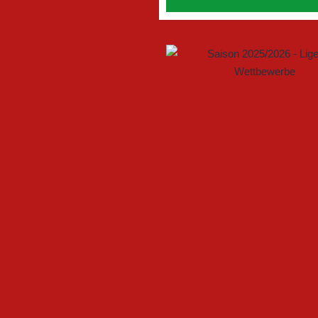
GEMEINSAM NEUE CHANCEN
FSV GÜTERSLOH UND NOAB
U17 DES FSV GÜTERSLOH ST