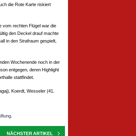
ch die Rote Karte riskiert
e vom rechten Flügel war die
ültig den Deckel drauf machte
ll in den Strafraum gespielt,
menden Wochenende noch in der
son entgegen, deren Highlight
halle stattfindet.
aj), Koerdt, Wesseler (41.
NÄCHSTER ARTIKEL