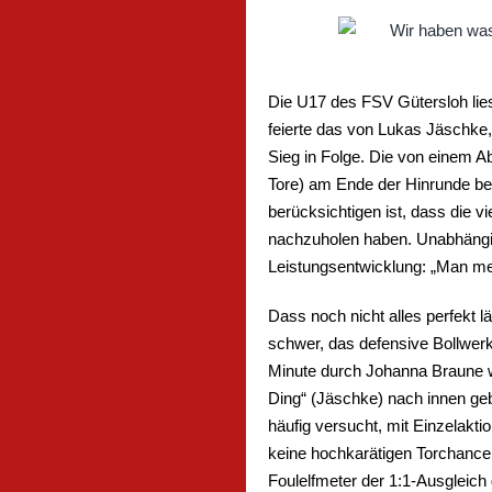
Die U17 des FSV Gütersloh lies
feierte das von Lukas Jäschke,
Sieg in Folge. Die von einem A
Tore) am Ende der Hinrunde ber
berücksichtigen ist, dass die v
nachzuholen haben. Unabhängig
Leistungsentwicklung: „Man mer
Dass noch nicht alles perfekt l
schwer, das defensive Bollwer
Minute durch Johanna Braune wa
Ding“ (Jäschke) nach innen geb
häufig versucht, mit Einzelak
keine hochkarätigen Torchancen
Foulelfmeter der 1:1-Ausgleich g