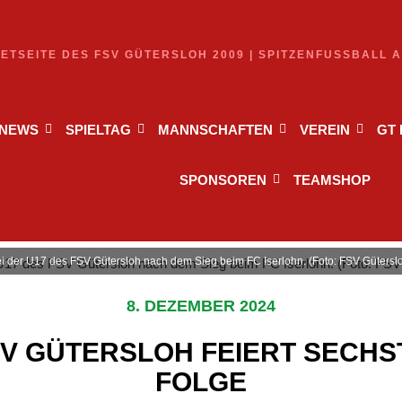
NETSEITE DES FSV GÜTERSLOH 2009 | SPITZENFUSSBALL 
NEWS
SPIELTAG
MANNSCHAFTEN
VEREIN
GT
SPONSOREN
TEAMSHOP
ei der U17 des FSV Gütersloh nach dem Sieg beim FC Iserlohn. (Foto: FSV Gütersl
8. DEZEMBER 2024
SV GÜTERSLOH FEIERT SECHST
FOLGE