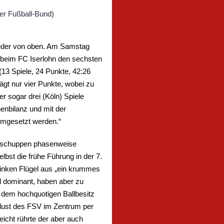
wieder von oben. Am Samstag
g beim FC Iserlohn den sechsten
13 Spiele, 24 Punkte, 42:26
gt nur vier Punkte, wobei zu
er sogar drei (Köln) Spiele
enbilanz und mit der
 umgesetzt werden.“
lentschuppen phasenweise
st die frühe Führung in der 7.
linken Flügel aus „ein krummes
l dominant, haben aber zu
 dem hochquotigen Ballbesitz
rlust des FSV im Zentrum per
leicht rührte der aber auch