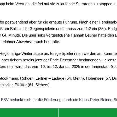
opp beim Versuch, die frei auf sie zulaufende Stürmerin zu stoppen, au
fer postwendend aber für die erneute Führung. Nach einer Hereingab
ß am Ball als die Gegenspielerin und schoss zum 1:2 ein (38.). Endg
r 64. Minute. Die über links vorgestoßene Hannah Leßner hatte den Ba
erlohner Abwehrversuch bestrafte.
ie Regionalliga-Winterpause an. Einige Spielerinnen werden am kom
aber fiebern bereits jetzt der Ende Dezember beginnenden Hallensai
rs sein wird, das vom 10. bis 12. Januar 2025 in der Innenstadt-Sport
tockmann, Rohden, Leßner – Ladage (64. Mehn), Hohensee (57. Drag
indler, Pfeiffer (64. Siebers).