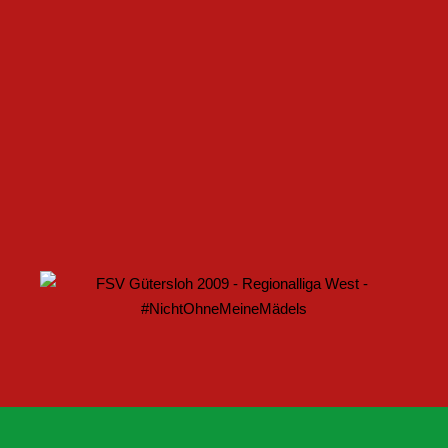
FSV GÜTERSLOH UND NOABELLE BAUEN
PARTNERSCHAFT WEITER AUS
U17 DES FSV GÜTERSLOH STARTET MIT HEIMSPIEL IN
DEN DFB-POKAL