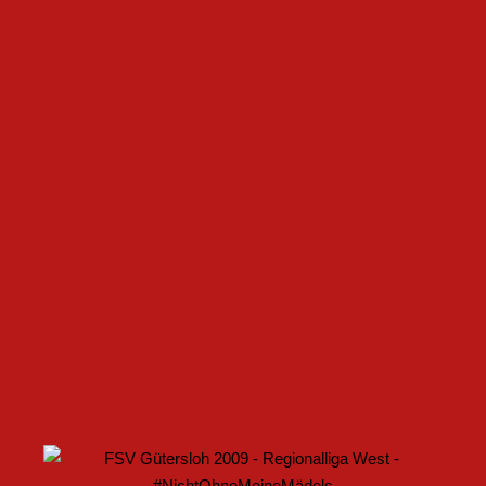
CHAFFEN
FSV GÜTERSLOH UND NOABELLE BAUEN
PARTNERSCHAFT WEITER AUS
U17 DES FSV GÜTERSLOH STARTET MIT HEIMSPIEL IN
DEN DFB-POKAL