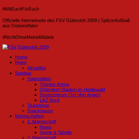
#MitEuchFürEuch
Offizielle Internetseite des FSV Gütersloh 2009 | Spitzenfußball
aus Ostwestfalen
#NichtOhneMeineMädels
Home
News
Aktuelles
Spieltag
Spielstätten
Tönnies Arena
Ohlendorf-Stadion im Heidewald
Sportzentrum Ost (Am Anger)
LAZ Nord
Ticketshop
Snackpause
Mannschaften
1. Mannschaft
News
Spiele & Tabelle
2. Mannschaft