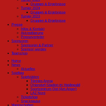
Gruppen & Ergebnisse
Turnier 2024
Gruppen & Ergebnisse
Turnier 2023
Gruppen & Ergebnisse
Presse
Infos & Kontakt
Akkreditierung
Presseverteiler
Sponsoren
Sponsoren & Partner
Sponsor werden
Teamshop
Home
News
Aktuelles
Spieltag
Spielstätten
Tönnies Arena
Ohlendorf-Stadion im Heidewald
Sportzentrum Ost (Am Anger)
LAZ Nord
Ticketshop
Snackpause
Mannschaften