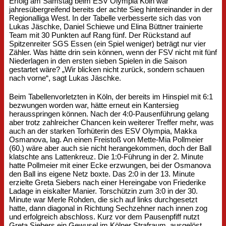
Erfolg am Samstag beim ESV Olympia Köln war
jahresübergreifend bereits der achte Sieg hintereinander in der
Regionalliga West. In der Tabelle verbesserte sich das von
Lukas Jäschke, Daniel Schiewe und Elina Büttner trainierte
Team mit 30 Punkten auf Rang fünf. Der Rückstand auf
Spitzenreiter SGS Essen (ein Spiel weniger) beträgt nur vier
Zähler. Was hätte drin sein können, wenn der FSV nicht mit fünf
Niederlagen in den ersten sieben Spielen in die Saison
gestartet wäre? „Wir blicken nicht zurück, sondern schauen
nach vorne“, sagt Lukas Jäschke.
Beim Tabellenvorletzten in Köln, der bereits im Hinspiel mit 6:1
bezwungen worden war, hätte erneut ein Kantersieg
herausspringen können. Nach der 4:0-Pausenführung gelang
aber trotz zahlreicher Chancen kein weiterer Treffer mehr, was
auch an der starken Torhüterin des ESV Olympia, Makka
Osmanova, lag. An einen Freistoß von Mette-Mia Pollmeier
(60.) wäre aber auch sie nicht herangekommen, doch der Ball
klatschte ans Lattenkreuz. Die 1:0-Führung in der 2. Minute
hatte Pollmeier mit einer Ecke erzwungen, bei der Osmanova
den Ball ins eigene Netz boxte. Das 2:0 in der 13. Minute
erzielte Greta Siebers nach einer Hereingabe von Friederike
Ladage in eiskalter Manier. Torschützin zum 3:0 in der 30.
Minute war Merle Rohden, die sich auf links durchgesetzt
hatte, dann diagonal in Richtung Sechzehner nach innen zog
und erfolgreich abschloss. Kurz vor dem Pausenpfiff nutzt
Greta Siebers ein Gewusel im Kölner Strafraum, ausgelöst