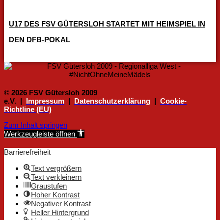
U17 DES FSV GÜTERSLOH STARTET MIT HEIMSPIEL IN
DEN DFB-POKAL
© 2026 FSV Gütersloh 2009
e.V. |
Impressum
|
Datenschutzerklärung
|
Cookie-
Richtline (EU)
Zum Inhalt springen
Werkzeugleiste öffnen
Barrierefreiheit
Text vergrößern
Text verkleinern
Graustufen
Hoher Kontrast
Negativer Kontrast
Heller Hintergrund