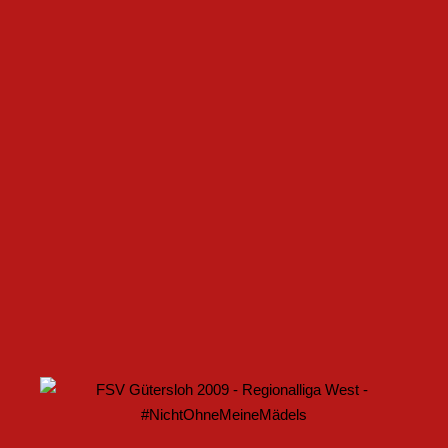
FSV GÜTERSLOH UND NOABELLE BAUEN
PARTNERSCHAFT WEITER AUS
U17 DES FSV GÜTERSLOH STARTET MIT HEIMSPIEL IN
DEN DFB-POKAL