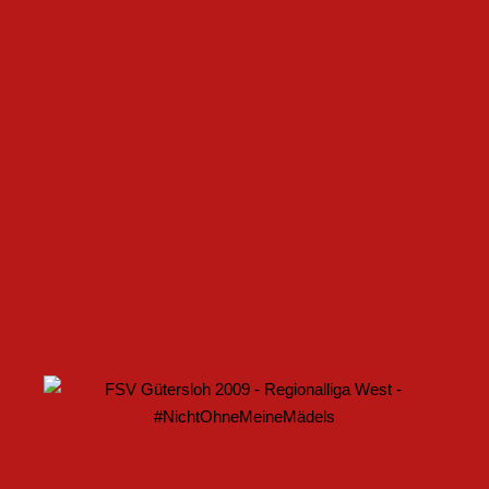
FSV GÜTERSLOH UND NOABELLE BAUEN
PARTNERSCHAFT WEITER AUS
U17 DES FSV GÜTERSLOH STARTET MIT HEIMSPIEL IN
DEN DFB-POKAL