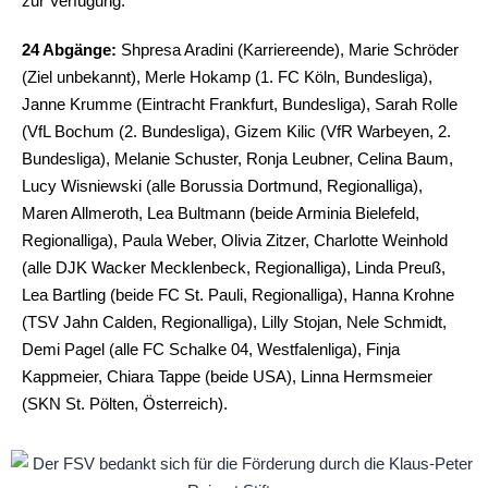
zur Verfügung.
24 Abgänge:
Shpresa Aradini (Karriereende), Marie Schröder
(Ziel unbekannt), Merle Hokamp (1. FC Köln, Bundesliga),
Janne Krumme (Eintracht Frankfurt, Bundesliga), Sarah Rolle
(VfL Bochum (2. Bundesliga), Gizem Kilic (VfR Warbeyen, 2.
Bundesliga), Melanie Schuster, Ronja Leubner, Celina Baum,
Lucy Wisniewski (alle Borussia Dortmund, Regionalliga),
Maren Allmeroth, Lea Bultmann (beide Arminia Bielefeld,
Regionalliga), Paula Weber, Olivia Zitzer, Charlotte Weinhold
(alle DJK Wacker Mecklenbeck, Regionalliga), Linda Preuß,
Lea Bartling (beide FC St. Pauli, Regionalliga), Hanna Krohne
(TSV Jahn Calden, Regionalliga), Lilly Stojan, Nele Schmidt,
Demi Pagel (alle FC Schalke 04, Westfalenliga), Finja
Kappmeier, Chiara Tappe (beide USA), Linna Hermsmeier
(SKN St. Pölten, Österreich).