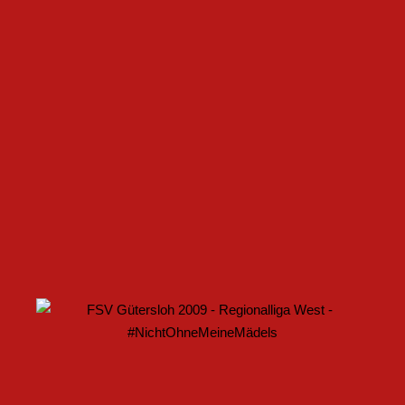
FSV GÜTERSLOH UND NOABELLE BAUEN
PARTNERSCHAFT WEITER AUS
U17 DES FSV GÜTERSLOH STARTET MIT HEIMSPIEL IN
DEN DFB-POKAL