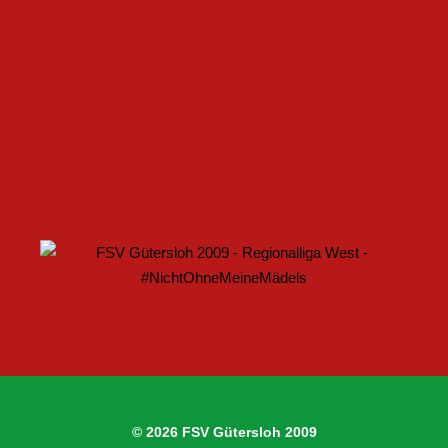
FSV GÜTERSLOH UND NOABELLE BAUEN
PARTNERSCHAFT WEITER AUS
U17 DES FSV GÜTERSLOH STARTET MIT HEIMSPIEL IN
DEN DFB-POKAL
© 2026 FSV Gütersloh 2009