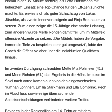
einmal in der 35. Minute brenzlig, als Lotta Horstmann mit
beherztem Einsatz eine Top-Chance für den Eff-Zeh zunichte
machte. Es erwies sich als guter Schachzug von Lukas
Jäschke, als zweite Innenverteidigerin auf Finja Bretthauer zu
setzen. Zum einen zeigte die 15-Jährige eine starke Leistung,
zum anderen wurde Merle Rohden damit frei, um im Mittelfeld
offensive Akzente zu setzen. „Die Mädels haben die Vorgabe,
immer die Tiefe zu bespielen, sehr gut umgesetzt“, lobte der
Coach die Offensive aber über die individuellen Qualitäten
hinaus.
Im zweiten Durchgang schraubten Mette Mia Pollmeier (41.)
und Merle Rohden (61.) das Ergebnis in die Höhe. Impulse im
Spiel nach vorne kamen auch von den eingewechselten
Yumnah Lohnherr, Emilia Starkmann und Ella Combrink. Pech
im Abschluss sowie einige überraschende
Abseitsentscheidungen verhinderten weitere Treffer.
Bevor es in der Regionalliga am 14. Februar mit dem