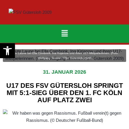
Werkzeugleiste öffnen
Gute Laune bei Ella Combrink, Ina Kirjanow und ihren U17-Mitspielerinnen. (Foto:
Wolfgang Temme / FSV Gütersloh 2009)
31. JANUAR 2026
U17 DES FSV GÜTERSLOH SPRINGT
MIT 5:1-SIEG ÜBER DEN 1. FC KÖLN
AUF PLATZ ZWEI