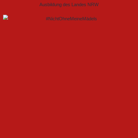
GEMEINSAM NEUE CHANCEN IM FRAUENFUSSBALL S
CHAFFEN
FSV GÜTERSLOH UND NOABELLE BAUEN
PARTNERSCHAFT WEITER AUS