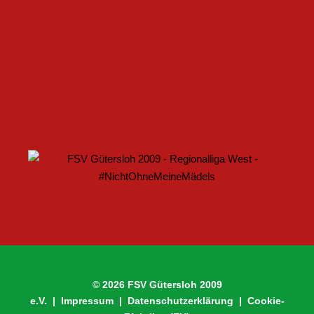
PARTNERSCHAFT WEITER AUS
U17 DES FSV GÜTERSLOH STARTET MIT HEIMSPIEL IN
DEN DFB-POKAL
© 2026 FSV Gütersloh 2009
e.V. |
Impressum
|
Datenschutzerklärung
|
Cookie-