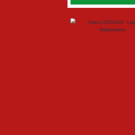
GEMEINSAM NEUE CHANCEN
FSV GÜTERSLOH UND NOAB
U17 DES FSV GÜTERSLOH ST