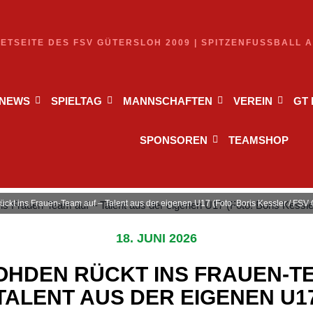
NETSEITE DES FSV GÜTERSLOH 2009 | SPITZENFUSSBALL 
NEWS
SPIELTAG
MANNSCHAFTEN
VEREIN
GT
SPONSOREN
TEAMSHOP
ckt ins Frauen‑Team auf – Talent aus der eigenen U17 (Foto: Boris Kessler / FSV
18. JUNI 2026
OHDEN RÜCKT INS FRAUEN‑TE
TALENT AUS DER EIGENEN U1