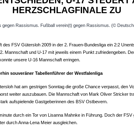
NTSCHIEDEN, U-17 STEUERT
HERZSCHLAGFINALE ZU
t des FSV Gütersloh 2009 in der 2. Frauen-Bundesliga ein 2:2 Une
 2. Mannschaft und U-17 mit jeweils einem Punkt zufriedengeben. De
onnte unsere U-16 Mannschaft erringen.
erhin souveräner Tabellenführer der Westfalenliga
ersloh hat am gestrigen Sonntag die große Chance verpasst, den Vo
st weiter auszubauen. Die Mannschaft von Mark Oliver Stricker tra
 stark aufspielende Gastgeberinnen des BSV Ostbevern.
lminute durch ein Tor von Lisanna Mahnke in Führung. Doch der FSV 
äter durch Anna-Lena Meier ausgleichen.