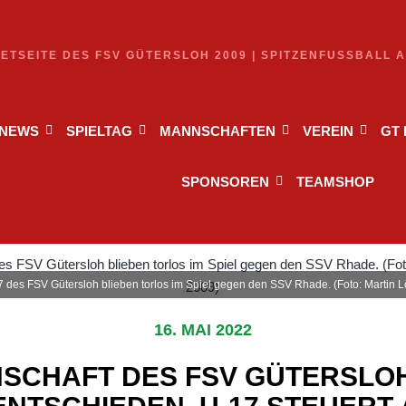
NETSEITE DES FSV GÜTERSLOH 2009 | SPITZENFUSSBALL 
NEWS
SPIELTAG
MANNSCHAFTEN
VEREIN
GT
SPONSOREN
TEAMSHOP
7 des FSV Gütersloh blieben torlos im Spiel gegen den SSV Rhade. (Foto: Martin Lö
16. MAI 2022
NSCHAFT DES FSV GÜTERSLOH