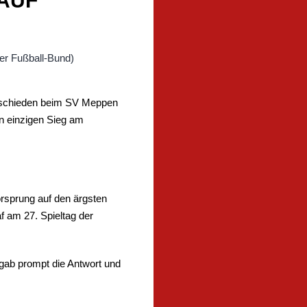
 AUF
ntschieden beim SV Meppen
n einzigen Sieg am
rsprung auf den ärgsten
f am 27. Spieltag der
gab prompt die Antwort und