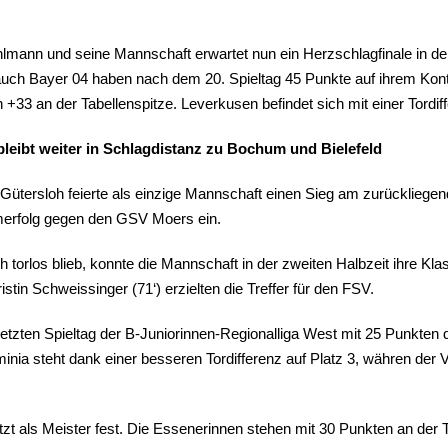
hlmann und seine Mannschaft erwartet nun ein Herzschlagfinale in d
uch Bayer 04 haben nach dem 20. Spieltag 45 Punkte auf ihrem Kont
n +33 an der Tabellenspitze. Leverkusen befindet sich mit einer Tordi
leibt weiter in Schlagdistanz zu Bochum und Bielefeld
Gütersloh feierte als einzige Mannschaft einen Sieg am zurücklie
merfolg gegen den GSV Moers ein.
 torlos blieb, konnte die Mannschaft in der zweiten Halbzeit ihre Kl
istin Schweissinger (71‘) erzielten die Treffer für den FSV.
tzten Spieltag der B-Juniorinnen-Regionalliga West mit 25 Punkten de
rminia steht dank einer besseren Tordifferenz auf Platz 3, währen de
tzt als Meister fest. Die Essenerinnen stehen mit 30 Punkten an der 