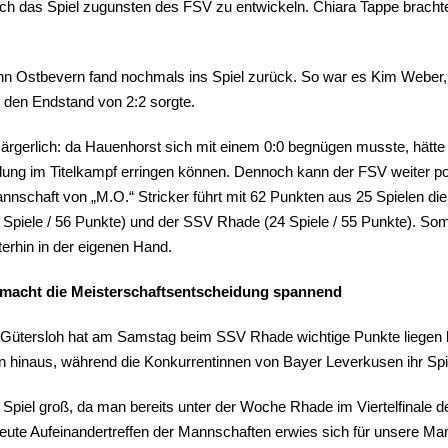
sich das Spiel zugunsten des FSV zu entwickeln. Chiara Tappe brachte
enn Ostbevern fand nochmals ins Spiel zurück. So war es Kim Weber, 
r den Endstand von 2:2 sorgte.
t ärgerlich: da Hauenhorst sich mit einem 0:0 begnügen musste, hätt
dung im Titelkampf erringen können. Dennoch kann der FSV weiter po
nschaft von „M.O.“ Stricker führt mit 62 Punkten aus 25 Spielen die 
 Spiele / 56 Punkte) und der SSV Rhade (24 Spiele / 55 Punkte). Som
erhin in der eigenen Hand.
d macht die Meisterschaftsentscheidung spannend
Gütersloh hat am Samstag beim SSV Rhade wichtige Punkte liegen 
en hinaus, während die Konkurrentinnen von Bayer Leverkusen ihr Sp
piel groß, da man bereits unter der Woche Rhade im Viertelfinale d
eute Aufeinandertreffen der Mannschaften erwies sich für unsere Ma