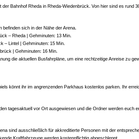
t der Bahnhof Rheda in Rheda-Wiedenbrück. Von hier sind es rund 3
 befinden sich in der Nähe der Arena.
ück – Rheda | Gehminuten: 13 Min.
 – Lintel | Gehminuten: 15 Min.
brück | Gehminuten: 16 Min.
lanung die aktuellen Busfahrpläne, um eine rechtzeitige Anreise zu gew
ls könnt ihr im angrenzenden Parkhaus kostenlos parken. Ihr erreich
rden tagesaktuell vor Ort ausgewiesen und die Ordner werden euch en
ena sind ausschließlich für akkreditierte Personen mit der entsprec
rkende Kraftfahrzeuge werden kostenpflichtig abgeschleppt.