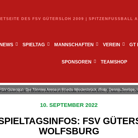
NETSEITE DES FSV GÜTERSLOH 2009 | SPITZENFUSSBALL 
NEWS
SPIELTAG
MANNSCHAFTEN
VEREIN
GT
SPONSOREN
TEAMSHOP
 FSV Gütersloh: Die Tönnies Arena in Rheda-Wiedenbrück. (Foto: Dennis Seelige /
10. SEPTEMBER 2022
SPIELTAGSINFOS: FSV GÜTER
WOLFSBURG