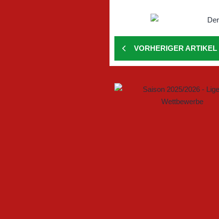
VORHERIGER ARTIKEL
GEMEINSAM NEUE CHANCEN
FSV GÜTERSLOH UND NOAB