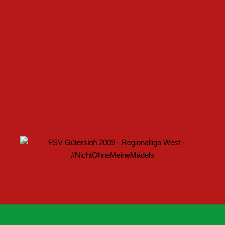
FSV GÜTERSLOH UND NOABELLE BAUEN
PARTNERSCHAFT WEITER AUS
U17 DES FSV GÜTERSLOH STARTET MIT HEIMSPIEL IN
DEN DFB-POKAL