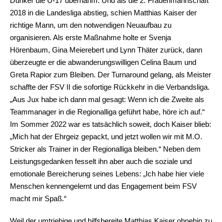
Dünker die U-17 übernahm. Und als die 2. Frauenmannschaft
2018 in die Landesliga abstieg, schien Matthias Kaiser der
richtige Mann, um den notwendigen Neuaufbau zu
organisieren. Als erste Maßnahme holte er Svenja
Hörenbaum, Gina Meierebert und Lynn Thäter zurück, dann
überzeugte er die abwanderungswilligen Celina Baum und
Greta Rapior zum Bleiben. Der Turnaround gelang, als Meister
schaffte der FSV II die sofortige Rückkehr in die Verbandsliga.
„Aus Jux habe ich dann mal gesagt: Wenn ich die Zweite als
Teammanager in die Regionalliga geführt habe, höre ich auf.“
Im Sommer 2022 war es tatsächlich soweit, doch Kaiser blieb:
„Mich hat der Ehrgeiz gepackt, und jetzt wollen wir mit M.O.
Stricker als Trainer in der Regionalliga bleiben.“ Neben dem
Leistungsgedanken fesselt ihn aber auch die soziale und
emotionale Bereicherung seines Lebens: „Ich habe hier viele
Menschen kennengelernt und das Engagement beim FSV
macht mir Spaß.“
Weil der umtriebige und hilfsbereite Matthias Kaiser ohnehin zu