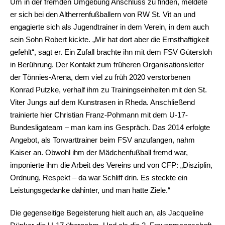
Um in der fremden Umgebung Anschluss zu finden, meldete
er sich bei den Altherrenfußballern von RW St. Vit an und
engagierte sich als Jugendtrainer in dem Verein, in dem auch
sein Sohn Robert kickte. „Mir hat dort aber die Ernsthaftigkeit
gefehlt“, sagt er. Ein Zufall brachte ihn mit dem FSV Gütersloh
in Berührung. Der Kontakt zum früheren Organisationsleiter
der Tönnies-Arena, dem viel zu früh 2020 verstorbenen
Konrad Putzke, verhalf ihm zu Trainingseinheiten mit den St.
Viter Jungs auf dem Kunstrasen in Rheda. Anschließend
trainierte hier Christian Franz-Pohmann mit dem U-17-
Bundesligateam – man kam ins Gespräch. Das 2014 erfolgte
Angebot, als Torwarttrainer beim FSV anzufangen, nahm
Kaiser an. Obwohl ihm der Mädchenfußball fremd war,
imponierte ihm die Arbeit des Vereins und von CFP: „Disziplin,
Ordnung, Respekt – da war Schliff drin. Es steckte ein
Leistungsgedanke dahinter, und man hatte Ziele.“
Die gegenseitige Begeisterung hielt auch an, als Jacqueline