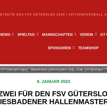
NETSEITE DES FSV GÜTERSLOH 2009 | SPITZENFUSSBALL 
NEWS
SPIELTAG
MANNSCHAFTEN
VEREIN
GT
SPONSOREN
TEAMSHOP
 FSV Gütersloh beim 7. Wiesbadener Hallenmasters 2023. (Foto: Dirk Stratmann / 
9. JANUAR 2023
ZWEI FÜR DEN FSV GÜTERSLO
IESBADENER HALLENMASTE