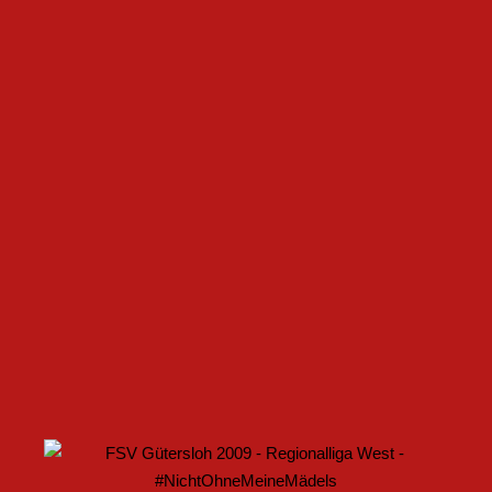
CHAFFEN
FSV GÜTERSLOH UND NOABELLE BAUEN
PARTNERSCHAFT WEITER AUS
U17 DES FSV GÜTERSLOH STARTET MIT HEIMSPIEL IN
DEN DFB-POKAL