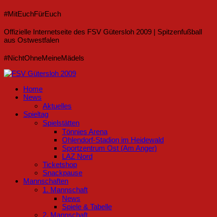
#MitEuchFürEuch
Offizielle Internetseite des FSV Gütersloh 2009 | Spitzenfußball
aus Ostwestfalen
#NichtOhneMeineMädels
Home
News
Aktuelles
Spieltag
Spielstätten
Tönnies Arena
Ohlendorf-Stadion im Heidewald
Sportzentrum Ost (Am Anger)
LAZ Nord
Ticketshop
Snackpause
Mannschaften
1. Mannschaft
News
Spiele & Tabelle
2. Mannschaft