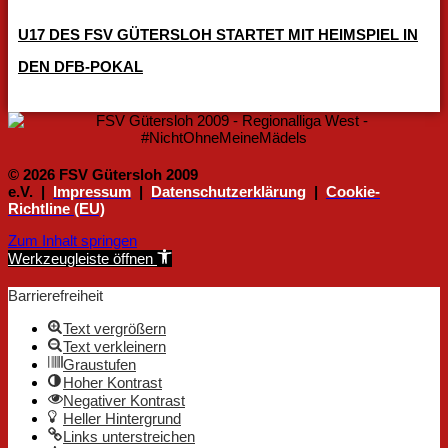
U17 DES FSV GÜTERSLOH STARTET MIT HEIMSPIEL IN
DEN DFB-POKAL
© 2026 FSV Gütersloh 2009
e.V. |
Impressum
|
Datenschutzerklärung
|
Cookie-
Richtline (EU)
Zum Inhalt springen
Werkzeugleiste öffnen
Barrierefreiheit
Text vergrößern
Text verkleinern
Graustufen
Hoher Kontrast
Negativer Kontrast
Heller Hintergrund
Links unterstreichen