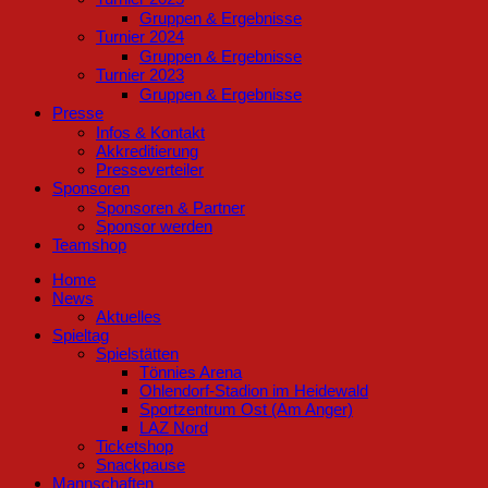
Gruppen & Ergebnisse
Turnier 2024
Gruppen & Ergebnisse
Turnier 2023
Gruppen & Ergebnisse
Presse
Infos & Kontakt
Akkreditierung
Presseverteiler
Sponsoren
Sponsoren & Partner
Sponsor werden
Teamshop
Home
News
Aktuelles
Spieltag
Spielstätten
Tönnies Arena
Ohlendorf-Stadion im Heidewald
Sportzentrum Ost (Am Anger)
LAZ Nord
Ticketshop
Snackpause
Mannschaften