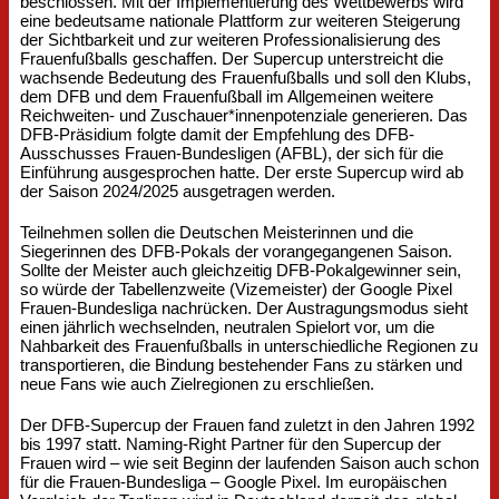
beschlossen. Mit der Implementierung des Wettbewerbs wird
eine bedeutsame nationale Plattform zur weiteren Steigerung
der Sichtbarkeit und zur weiteren Professionalisierung des
Frauenfußballs geschaffen. Der Supercup unterstreicht die
wachsende Bedeutung des Frauenfußballs und soll den Klubs,
dem DFB und dem Frauenfußball im Allgemeinen weitere
Reichweiten- und Zuschauer*innenpotenziale generieren. Das
DFB-Präsidium folgte damit der Empfehlung des DFB-
Ausschusses Frauen-Bundesligen (AFBL), der sich für die
Einführung ausgesprochen hatte. Der erste Supercup wird ab
der Saison 2024/2025 ausgetragen werden.
Teilnehmen sollen die Deutschen Meisterinnen und die
Siegerinnen des DFB-Pokals der vorangegangenen Saison.
Sollte der Meister auch gleichzeitig DFB-Pokalgewinner sein,
so würde der Tabellenzweite (Vizemeister) der Google Pixel
Frauen-Bundesliga nachrücken. Der Austragungsmodus sieht
einen jährlich wechselnden, neutralen Spielort vor, um die
Nahbarkeit des Frauenfußballs in unterschiedliche Regionen zu
transportieren, die Bindung bestehender Fans zu stärken und
neue Fans wie auch Zielregionen zu erschließen.
Der DFB-Supercup der Frauen fand zuletzt in den Jahren 1992
bis 1997 statt. Naming-Right Partner für den Supercup der
Frauen wird – wie seit Beginn der laufenden Saison auch schon
für die Frauen-Bundesliga – Google Pixel. Im europäischen