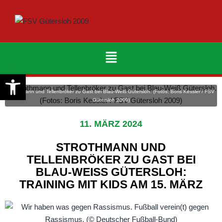
Werkzeugleiste öffnen
Strothmann und Tellenbröker zu Gast bei Blau-Weiß Gütersloh. (Fotos: Boris Kessler / FSV
Gütersloh 2009)
11. MÄRZ 2024
STROTHMANN UND
TELLENBRÖKER ZU GAST BEI
BLAU-WEISS GÜTERSLOH: T
RAINING MIT KIDS AM 15. MÄRZ