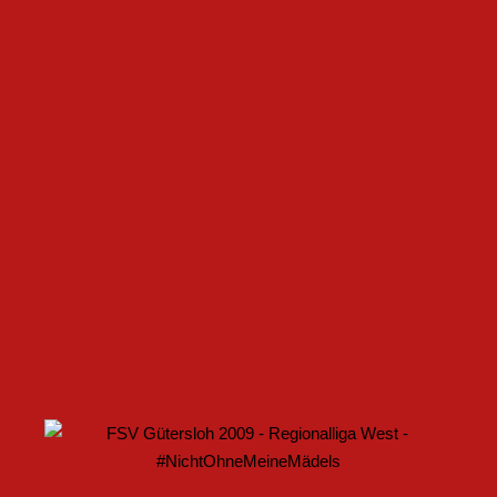
FSV GÜTERSLOH UND NOABELLE BAUEN
PARTNERSCHAFT WEITER AUS
U17 DES FSV GÜTERSLOH STARTET MIT HEIMSPIEL IN
DEN DFB-POKAL