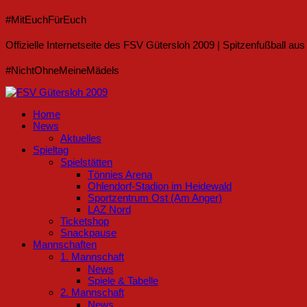
#MitEuchFürEuch
Offizielle Internetseite des FSV Gütersloh 2009 | Spitzenfußball au
#NichtOhneMeineMädels
Home
News
Aktuelles
Spieltag
Spielstätten
Tönnies Arena
Ohlendorf-Stadion im Heidewald
Sportzentrum Ost (Am Anger)
LAZ Nord
Ticketshop
Snackpause
Mannschaften
1. Mannschaft
News
Spiele & Tabelle
2. Mannschaft
News