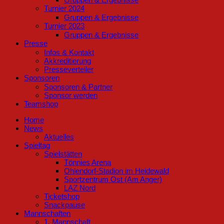
Turnier 2024
Gruppen & Ergebnisse
Turnier 2023
Gruppen & Ergebnisse
Presse
Infos & Kontakt
Akkreditierung
Presseverteiler
Sponsoren
Sponsoren & Partner
Sponsor werden
Teamshop
Home
News
Aktuelles
Spieltag
Spielstätten
Tönnies Arena
Ohlendorf-Stadion im Heidewald
Sportzentrum Ost (Am Anger)
LAZ Nord
Ticketshop
Snackpause
Mannschaften
1. Mannschaft