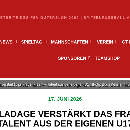
NETSEITE DES FSV GÜTERSLOH 2009 | SPITZENFUSSBALL 
NEWS
SPIELTAG
MANNSCHAFTEN
VEREIN
GT
SPONSOREN
TEAMSHOP
 verstärkt das Frauen‑Team – Talent aus der eigenen U17 (Foto: Boris Kessler / F
17. JUNI 2026
 LADAGE VERSTÄRKT DAS FR
TALENT AUS DER EIGENEN U1