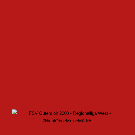
FSV GÜTERSLOH UND NOABELLE BAUEN
PARTNERSCHAFT WEITER AUS
U17 DES FSV GÜTERSLOH STARTET MIT HEIMSPIEL IN
DEN DFB-POKAL