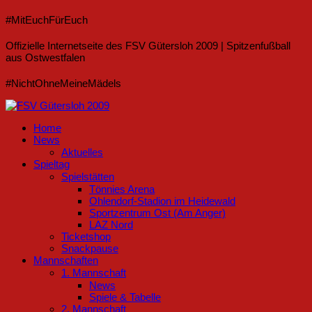
#MitEuchFürEuch
Offizielle Internetseite des FSV Gütersloh 2009 | Spitzenfußball
aus Ostwestfalen
#NichtOhneMeineMädels
Home
News
Aktuelles
Spieltag
Spielstätten
Tönnies Arena
Ohlendorf-Stadion im Heidewald
Sportzentrum Ost (Am Anger)
LAZ Nord
Ticketshop
Snackpause
Mannschaften
1. Mannschaft
News
Spiele & Tabelle
2. Mannschaft