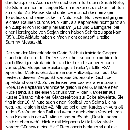
durchzuspielen. Auch die Versuche von Torhüterin Sarah Rolle,
die Stürmerinnen mit langen Bällen in Szene zu setzen, führten
zu nichts. Zur Pause stand unter dem Strich kein einziger
Torschuss und keine Ecke im Notizblock. Nur zweimal ging ein
leichtes Raunen durchs Publikum, als Kappmeier nicht ganz an
ein Zuspiel von Hokamp herankam (21.) und Baumgärtel bei
einer Hereingabe von Stojan einen halben Schritt zu spät kam
(35.). „Die Abläufe haben einfach nicht gepasst“, urteilte
Sammy Messalkhi.
Der von der Niederländerin Carin Bakhuis trainierte Gegner
stand nicht nur in der Defensive sicher, sondern kombinierte
auch flüssiger, strukturierter und technisch sauberer nach
vorne. „Die Meppener Spielanlage ist reifer“, stellte FSV-
Sportchef Markus Graskamp in der Halbzeitpause fest. Das
beste zu diesem Zeitpunkt war aus Gütersloher Sicht der
Spielstand von 0:0. Zu verdanken war das vor allem Sarah
Rolle. Die Kapitänin verhinderte gleich in der 6. Minute einen
Rückstand, als sie einen Schuss von Vildan Kardesler aus
kurzer Distanz mit einer Glanzreaktion zur Ecke abwehrte. Sie
fing in der 16. Minute auch einen Kopfball von Selma Licina
weg, krallte sich in der 42. Minute bei einem Kardesler-Vorstoß
in den Strafraum den Ball und wehrte auch einen Versuch von
Nina Kossen in der 43. Minute bravourös ab. „Das tut schon
ein bisschen weh“, blickte mit Meppens Mittelfeldzentrale
Noreen Günnewig eine Ex-Gütersloherin bedauernd auf die