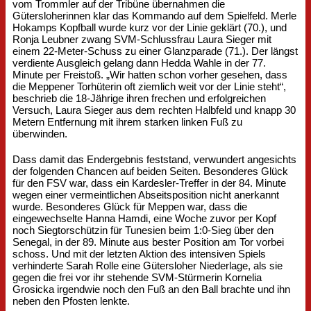
vom Trommler auf der Tribüne übernahmen die
Gütersloherinnen klar das Kommando auf dem Spielfeld. Merle
Hokamps Kopfball wurde kurz vor der Linie geklärt (70.), und
Ronja Leubner zwang SVM-Schlussfrau Laura Sieger mit
einem 22-Meter-Schuss zu einer Glanzparade (71.). Der längst
verdiente Ausgleich gelang dann Hedda Wahle in der 77.
Minute per Freistoß. „Wir hatten schon vorher gesehen, dass
die Meppener Torhüterin oft ziemlich weit vor der Linie steht“,
beschrieb die 18-Jährige ihren frechen und erfolgreichen
Versuch, Laura Sieger aus dem rechten Halbfeld und knapp 30
Metern Entfernung mit ihrem starken linken Fuß zu
überwinden.
Dass damit das Endergebnis feststand, verwundert angesichts
der folgenden Chancen auf beiden Seiten. Besonderes Glück
für den FSV war, dass ein Kardesler-Treffer in der 84. Minute
wegen einer vermeintlichen Abseitsposition nicht anerkannt
wurde. Besonderes Glück für Meppen war, dass die
eingewechselte Hanna Hamdi, eine Woche zuvor per Kopf
noch Siegtorschützin für Tunesien beim 1:0-Sieg über den
Senegal, in der 89. Minute aus bester Position am Tor vorbei
schoss. Und mit der letzten Aktion des intensiven Spiels
verhinderte Sarah Rolle eine Gütersloher Niederlage, als sie
gegen die frei vor ihr stehende SVM-Stürmerin Kornelia
Grosicka irgendwie noch den Fuß an den Ball brachte und ihn
neben den Pfosten lenkte.