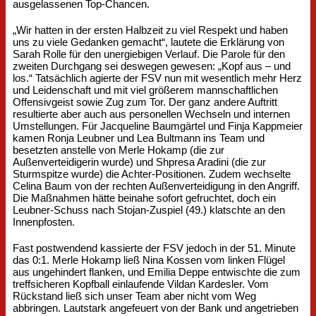
ausgelassenen Top-Chancen.
„Wir hatten in der ersten Halbzeit zu viel Respekt und haben
uns zu viele Gedanken gemacht“, lautete die Erklärung von
Sarah Rolle für den unergiebigen Verlauf. Die Parole für den
zweiten Durchgang sei deswegen gewesen: „Kopf aus – und
los.“ Tatsächlich agierte der FSV nun mit wesentlich mehr Herz
und Leidenschaft und mit viel größerem mannschaftlichen
Offensivgeist sowie Zug zum Tor. Der ganz andere Auftritt
resultierte aber auch aus personellen Wechseln und internen
Umstellungen. Für Jacqueline Baumgärtel und Finja Kappmeier
kamen Ronja Leubner und Lea Bultmann ins Team und
besetzten anstelle von Merle Hokamp (die zur
Außenverteidigerin wurde) und Shpresa Aradini (die zur
Sturmspitze wurde) die Achter-Positionen. Zudem wechselte
Celina Baum von der rechten Außenverteidigung in den Angriff.
Die Maßnahmen hätte beinahe sofort gefruchtet, doch ein
Leubner-Schuss nach Stojan-Zuspiel (49.) klatschte an den
Innenpfosten.
Fast postwendend kassierte der FSV jedoch in der 51. Minute
das 0:1. Merle Hokamp ließ Nina Kossen vom linken Flügel
aus ungehindert flanken, und Emilia Deppe entwischte die zum
treffsicheren Kopfball einlaufende Vildan Kardesler. Vom
Rückstand ließ sich unser Team aber nicht vom Weg
abbringen. Lautstark angefeuert von der Bank und angetrieben