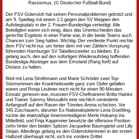
Der FSV Gütersloh hat seinen Personalproblemen getrotzt und
am 9. Spieltag mit einem 1:1 gegen den SV Meppen den
Aufstiegsplatz in der 2. Frauen-Bundesliga verteidigt. Alle
Beteiligten waren sich einig, dass das Unentschieden das
gerechte Ergebnis in einer Partie war, in der beide Teams auch
Chancen zum Sieg hatten. Wichtig: Der verdiente Punkt reichte
dem FSV nicht nur, um hinter dem mit vier Zählern Vorsprung
führenden Hamburger SV Tabellenzweiter zu bleiben. Es
gelang auch, den auf den sofortigen Wiederaufstieg hoffenden
Bundesliga-Absteiger aus dem Emsland (Rang fünf) auf
Distanz zu halten.
Weil mit Lena Strothmann und Marie Schröder zwei Top-
Stürmerinnen der Krankheitswelle ganz zum Opfer gefallen
waren und Ronja Leubner noch nicht für einen 90-Minuten-
Einsatz genesen war, mussten FSV-Cheftrainerin Britta Hainke
und Trainer Sammy Messalkhi eine reichlich veränderte
Anfangself auf den Rasen der Tönnies-Arena schicken. Vor
345 Zuschauern, darunter Ex-Nationalspielerin Lena Goeßling,
rückte die etatmäßige Innenverteidigerin Merle Hokamp ins
Mittelfeld, und Finja Kappmeier besetzte die offensive Position
zehn hinter den beiden Spitzen Jacqueline Baumgärtel und Lilly
Stojan. Allerdings gelang es den Gütersloherinnen in der ersten
Halbzeit überhaupt nicht, sich ins vordere Drittel