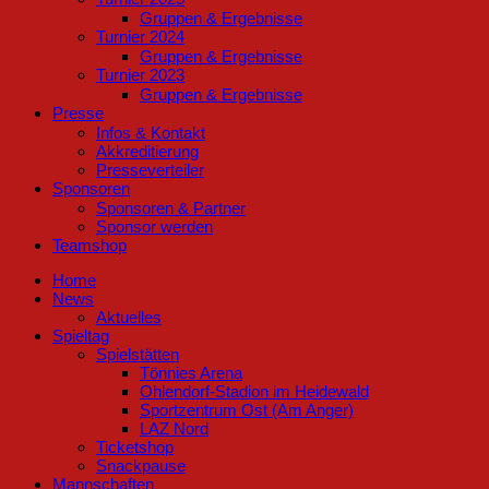
Gruppen & Ergebnisse
Turnier 2024
Gruppen & Ergebnisse
Turnier 2023
Gruppen & Ergebnisse
Presse
Infos & Kontakt
Akkreditierung
Presseverteiler
Sponsoren
Sponsoren & Partner
Sponsor werden
Teamshop
Home
News
Aktuelles
Spieltag
Spielstätten
Tönnies Arena
Ohlendorf-Stadion im Heidewald
Sportzentrum Ost (Am Anger)
LAZ Nord
Ticketshop
Snackpause
Mannschaften