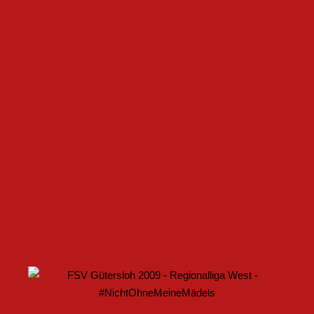
FSV GÜTERSLOH UND NOABELLE BAUEN
PARTNERSCHAFT WEITER AUS
U17 DES FSV GÜTERSLOH STARTET MIT HEIMSPIEL IN
DEN DFB-POKAL