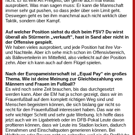
nicht. Er ist eine Art Freigeist, der gerne auch mal etwas
ausprobiert. Was man sagen muss: Er kann die Mannschaft
immer sehr gut pushen, so dass jeder über sein Limit geht.
Deswegen geht es bei ihm manchmal auch nicht wirklich über
Taktik, sondern über Kampf.
Auf welcher Position siehst du dich beim FSV? Du wirst
überall als Stürmerin „verkauft“, hast in Sand aber nicht in
der Offensive gespielt.
Wir haben vieles ausprobiert, und jede Position hat ihre Vor-
und Nachteile. Aber ich sehe mich schon im Offensivbereich,
als Bälleverteilerin im Mittelfeld, also vielleicht auf der Position
zehn. Aber ich kann auch auf dem Flügel spielen.
Nach der Europameisterschaft ist „Equal Pay“ ein großes
Thema. Wie ist deine Meinung zur Gleichbezahlung von
Männern und Frauen im Fußball?
Es wird noch seine Zeit brauchen, bis das durchgesetzt
werden kann. Aber die EM hat ja schon gezeigt, dass wir im
Frauenfußball auf dem komplett richtigen Weg sind und
Menschen begeistern können, die sich bislang gar nicht so
recht für den Frauenfußball interessiert haben. Das war ein
sehr wichtiger Schritt und sehr gute Werbung. Ich hoffe dass
jetzt auch wir im Ligabetrieb oder im DFB-Pokal Leute davon
proftieren können, dass wir Leute ins Stadion locken, dadurch
Einnahmen und Einschaltquoten generieren können. Bei