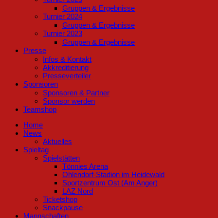
Gruppen & Ergebnisse
Turnier 2024
Gruppen & Ergebnisse
Turnier 2023
Gruppen & Ergebnisse
Presse
Infos & Kontakt
Akkreditierung
Presseverteiler
Sponsoren
Sponsoren & Partner
Sponsor werden
Teamshop
Home
News
Aktuelles
Spieltag
Spielstätten
Tönnies Arena
Ohlendorf-Stadion im Heidewald
Sportzentrum Ost (Am Anger)
LAZ Nord
Ticketshop
Snackpause
Mannschaften