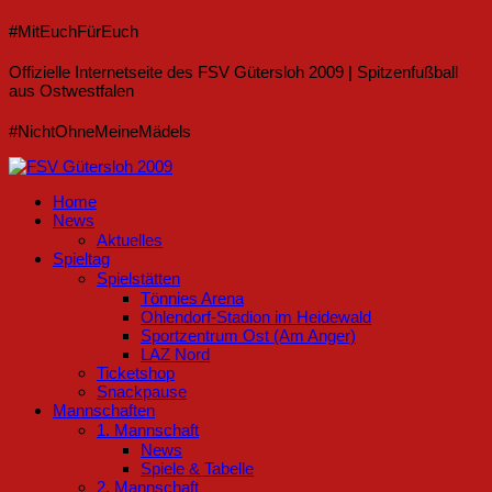
#MitEuchFürEuch
Offizielle Internetseite des FSV Gütersloh 2009 | Spitzenfußball
aus Ostwestfalen
#NichtOhneMeineMädels
Home
News
Aktuelles
Spieltag
Spielstätten
Tönnies Arena
Ohlendorf-Stadion im Heidewald
Sportzentrum Ost (Am Anger)
LAZ Nord
Ticketshop
Snackpause
Mannschaften
1. Mannschaft
News
Spiele & Tabelle
2. Mannschaft