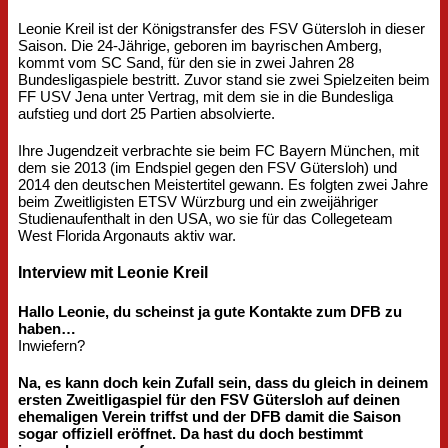
Leonie Kreil ist der Königstransfer des FSV Gütersloh in dieser
Saison. Die 24-Jährige, geboren im bayrischen Amberg,
kommt vom SC Sand, für den sie in zwei Jahren 28
Bundesligaspiele bestritt. Zuvor stand sie zwei Spielzeiten beim
FF USV Jena unter Vertrag, mit dem sie in die Bundesliga
aufstieg und dort 25 Partien absolvierte.
Ihre Jugendzeit verbrachte sie beim FC Bayern München, mit
dem sie 2013 (im Endspiel gegen den FSV Gütersloh) und
2014 den deutschen Meistertitel gewann. Es folgten zwei Jahre
beim Zweitligisten ETSV Würzburg und ein zweijähriger
Studienaufenthalt in den USA, wo sie für das Collegeteam
West Florida Argonauts aktiv war.
Interview mit Leonie Kreil
Hallo Leonie, du scheinst ja gute Kontakte zum DFB zu
haben…
Inwiefern?
Na, es kann doch kein Zufall sein, dass du gleich in deinem
ersten Zweitligaspiel für den FSV Gütersloh auf deinen
ehemaligen Verein triffst und der DFB damit die Saison
sogar offiziell eröffnet. Da hast du doch bestimmt