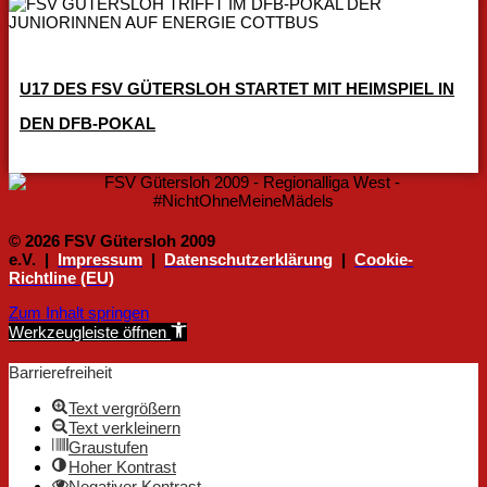
U17 DES FSV GÜTERSLOH STARTET MIT HEIMSPIEL IN
DEN DFB-POKAL
© 2026 FSV Gütersloh 2009
e.V. |
Impressum
|
Datenschutzerklärung
|
Cookie-
Richtline (EU)
Zum Inhalt springen
Werkzeugleiste öffnen
Barrierefreiheit
Text vergrößern
Text verkleinern
Graustufen
Hoher Kontrast
Negativer Kontrast