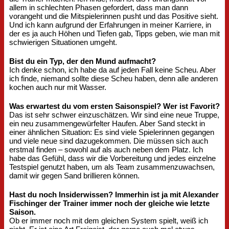
allem in schlechten Phasen gefordert, dass man dann
vorangeht und die Mitspielerinnen pusht und das Positive sieht.
Und ich kann aufgrund der Erfahrungen in meiner Karriere, in
der es ja auch Höhen und Tiefen gab, Tipps geben, wie man mit
schwierigen Situationen umgeht.
Bist du ein Typ, der den Mund aufmacht?
Ich denke schon, ich habe da auf jeden Fall keine Scheu. Aber
ich finde, niemand sollte diese Scheu haben, denn alle anderen
kochen auch nur mit Wasser.
Was erwartest du vom ersten Saisonspiel? Wer ist Favorit?
Das ist sehr schwer einzuschätzen. Wir sind eine neue Truppe,
ein neu zusammengewürfelter Haufen. Aber Sand steckt in
einer ähnlichen Situation: Es sind viele Spielerinnen gegangen
und viele neue sind dazugekommen. Die müssen sich auch
erstmal finden – sowohl auf als auch neben dem Platz. Ich
habe das Gefühl, dass wir die Vorbereitung und jedes einzelne
Testspiel genutzt haben, um als Team zusammenzuwachsen,
damit wir gegen Sand brillieren können.
Hast du noch Insiderwissen? Immerhin ist ja mit Alexander
Fischinger der Trainer immer noch der gleiche wie letzte
Saison.
Ob er immer noch mit dem gleichen System spielt, weiß ich