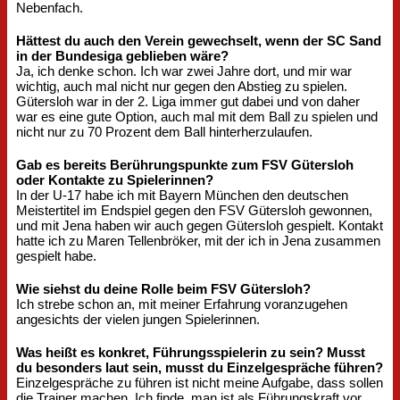
Nebenfach.
Hättest du auch den Verein gewechselt, wenn der SC Sand
in der Bundesiga geblieben wäre?
Ja, ich denke schon. Ich war zwei Jahre dort, und mir war
wichtig, auch mal nicht nur gegen den Abstieg zu spielen.
Gütersloh war in der 2. Liga immer gut dabei und von daher
war es eine gute Option, auch mal mit dem Ball zu spielen und
nicht nur zu 70 Prozent dem Ball hinterherzulaufen.
Gab es bereits Berührungspunkte zum FSV Gütersloh
oder Kontakte zu Spielerinnen?
In der U-17 habe ich mit Bayern München den deutschen
Meistertitel im Endspiel gegen den FSV Gütersloh gewonnen,
und mit Jena haben wir auch gegen Gütersloh gespielt. Kontakt
hatte ich zu Maren Tellenbröker, mit der ich in Jena zusammen
gespielt habe.
Wie siehst du deine Rolle beim FSV Gütersloh?
Ich strebe schon an, mit meiner Erfahrung voranzugehen
angesichts der vielen jungen Spielerinnen.
Was heißt es konkret, Führungsspielerin zu sein? Musst
du besonders laut sein, musst du Einzelgespräche führen?
Einzelgespräche zu führen ist nicht meine Aufgabe, dass sollen
die Trainer machen. Ich finde, man ist als Führungskraft vor