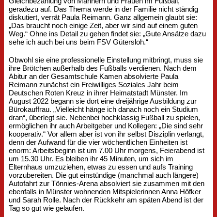
Gleichbezahlung von Männern und Frauen im Fußball,
geradezu auf. Das Thema werde in der Familie nicht ständig
diskutiert, verrät Paula Reimann. Ganz allgemein glaubt sie:
„Das braucht noch einige Zeit, aber wir sind auf einem guten
Weg.“ Ohne ins Detail zu gehen findet sie: „Gute Ansätze dazu
sehe ich auch bei uns beim FSV Gütersloh.“
Obwohl sie eine professionelle Einstellung mitbringt, muss sie
ihre Brötchen außerhalb des Fußballs verdienen. Nach dem
Abitur an der Gesamtschule Kamen absolvierte Paula
Reimann zunächst ein Freiwilliges Soziales Jahr beim
Deutschen Roten Kreuz in ihrer Heimatstadt Münster. Im
August 2022 begann sie dort eine dreijährige Ausbildung zur
Bürokauffrau. „Vielleicht hänge ich danach noch ein Studium
dran“, überlegt sie. Nebenbei hochklassig Fußball zu spielen,
ermöglichen ihr auch Arbeitgeber und Kollegen: „Die sind sehr
kooperativ.“ Vor allem aber ist von ihr selbst Disziplin verlangt,
denn der Aufwand für die vier wöchentlichen Einheiten ist
enorm: Arbeitsbeginn ist um 7.00 Uhr morgens, Feierabend ist
um 15.30 Uhr. Es bleiben ihr 45 Minuten, um sich im
Elternhaus umzuziehen, etwas zu essen und aufs Training
vorzubereiten. Die gut einstündige (manchmal auch längere)
Autofahrt zur Tönnies-Arena absolviert sie zusammen mit den
ebenfalls in Münster wohnenden Mitspielerinnen Anna Höfker
und Sarah Rolle. Nach der Rückkehr am späten Abend ist der
Tag so gut wie gelaufen.