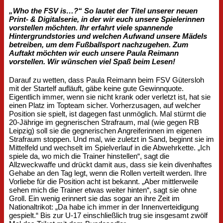
„Who the FSV is…?“ So lautet der Titel unserer neuen
Print- & Digitalserie, in der wir euch unsere Spielerinnen
vorstellen möchten. Ihr erfahrt viele spannende
Hintergrundstories und welchen Aufwand unsere Mädels
betreiben, um dem Fußballsport nachzugehen. Zum
Auftakt möchten wir euch unsere Paula Reimann
vorstellen. Wir wünschen viel Spaß beim Lesen!
Darauf zu wetten, dass Paula Reimann beim FSV Gütersloh
mit der Startelf aufläuft, gäbe keine gute Gewinnquote.
Eigentlich immer, wenn sie nicht krank oder verletzt ist, hat sie
einen Platz im Topteam sicher. Vorherzusagen, auf welcher
Position sie spielt, ist dagegen fast unmöglich. Mal stürmt die
20-Jährige im gegnerischen Strafraum, mal (wie gegen RB
Leipzig) soll sie die gegnerischen Angreiferinnen im eigenen
Strafraum stoppen. Und mal, wie zuletzt in Sand, beginnt sie im
Mittelfeld und wechselt im Spielverlauf in die Abwehrkette. „Ich
spiele da, wo mich die Trainer hinstellen“, sagt die
Allzweckwaffe und drückt damit aus, dass sie kein divenhaftes
Gehabe an den Tag legt, wenn die Rollen verteilt werden. Ihre
Vorliebe für die Position acht ist bekannt. „Aber mittlerweile
sehen mich die Trainer etwas weiter hinten“, sagt sie ohne
Groll. Ein wenig erinnert sie das sogar an ihre Zeit im
Nationaltrikot: „Da habe ich immer in der Innenverteidigung
gespielt.“ Bis zur U-17 einschließlich trug sie insgesamt zwölf