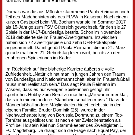
Mal das Trikot mit dem Bundesadler.
Damals war die aus Münster stammende Paula Reimann noch
Teil des Mädcheninternats des FLVW in Kaiserau. Nach einem
kurzen Gastspiel beim VfL Bochum war sie im Sommer 2017
als 15-Jährige zum FSV Gütersloh gewechselt, für den sie 27
Spiele in der U-17-Bundesliga bestritt. Schon im November
2018 debütierte sie im Frauen-Zweitligateam. Inzwischen
haben sich 72 Zweitligaspiele und zehn DFB-Pokalspiele
angesammelt. Damit gehört Paula Reimann, die am 21. März
gerade mal ihren 21. Geburtstag feiern wird, bereits zu den
erfahrenen Spielerinnen im Kader.
Im Rückblick auf ihre bisherige Karriere äußert sie volle
Zufriedenheit. „Natürlich hat man in jungen Jahren den Traum
von Bundesliga und Nationalmannschaft, aber im Frauenfußball
muss man realistisch sein.“ Das sagt Paula Reimann im
Wissen, dass es nur wenigen Spielerinnen gelingt, ihr
sportliches Hobby zum Beruf zu machen. „Mir war immer klar,
dass ich mir ein anderes Standbein schaffen muss.“ Dass der
Männerfußball andere Möglichkeiten bietet, erlebt sie in der
eigenen Familie. Bruder Dominik (25), wurde in der
Nachwuchsabteilung von Borussia Dortmund zu einem Top-
Torhüter ausgebildet und ist nach einer Zwischenstation als
Profi bei Holstein Kiel nun Stammkeeper des Zweitligisten 1.
FC Magdeburg. Da drängt sich die Frage nach Equal Pay, der