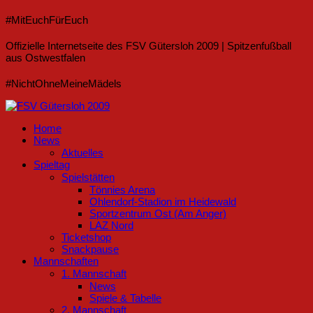
#MitEuchFürEuch
Offizielle Internetseite des FSV Gütersloh 2009 | Spitzenfußball
aus Ostwestfalen
#NichtOhneMeineMädels
Home
News
Aktuelles
Spieltag
Spielstätten
Tönnies Arena
Ohlendorf-Stadion im Heidewald
Sportzentrum Ost (Am Anger)
LAZ Nord
Ticketshop
Snackpause
Mannschaften
1. Mannschaft
News
Spiele & Tabelle
2. Mannschaft