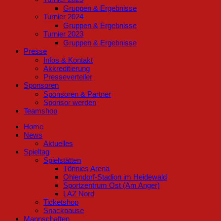
Gruppen & Ergebnisse
Turnier 2024
Gruppen & Ergebnisse
Turnier 2023
Gruppen & Ergebnisse
Presse
Infos & Kontakt
Akkreditierung
Presseverteiler
Sponsoren
Sponsoren & Partner
Sponsor werden
Teamshop
Home
News
Aktuelles
Spieltag
Spielstätten
Tönnies Arena
Ohlendorf-Stadion im Heidewald
Sportzentrum Ost (Am Anger)
LAZ Nord
Ticketshop
Snackpause
Mannschaften