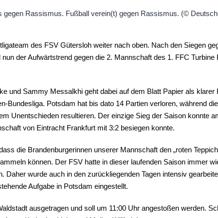
tligateam des FSV Gütersloh weiter nach oben. Nach den Siegen g
ll nun der Aufwärtstrend gegen die 2. Mannschaft des 1. FFC Turbine 
ke und Sammy Messalkhi geht dabei auf dem Blatt Papier als klarer 
uen-Bundesliga. Potsdam hat bis dato 14 Partien verloren, während di
m Unentschieden resultieren. Der einzige Sieg der Saison konnte am
schaft von Eintracht Frankfurt mit 3:2 besiegen konnte.
 dass die Brandenburgerinnen unserer Mannschaft den „roten Teppich
ammeln können. Der FSV hatte in dieser laufenden Saison immer wi
n. Daher wurde auch in den zurückliegenden Tagen intensiv gearbeit
tehende Aufgabe in Potsdam eingestellt.
Waldstadt ausgetragen und soll um 11:00 Uhr angestoßen werden. Sch