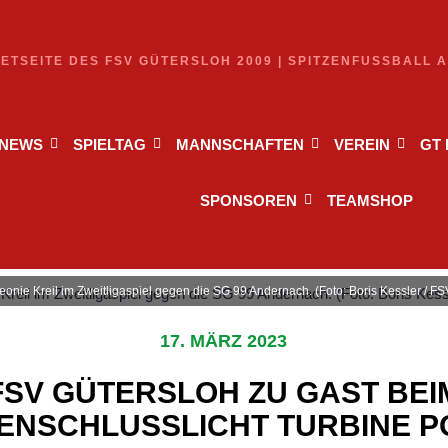
NETSEITE DES FSV GÜTERSLOH 2009 | SPITZENFUSSBALL 
NEWS
SPIELTAG
MANNSCHAFTEN
VEREIN
GT
SPONSOREN
TEAMSHOP
eonie Kreil im Zweitligaspiel gegen die SG 99 Andernach. (Foto: Boris Kessler / F
17. MÄRZ 2023
FSV GÜTERSLOH ZU GAST BEI
ENSCHLUSSLICHT TURBINE 