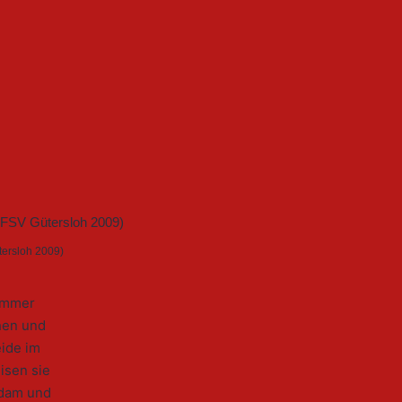
tersloh 2009)
 immer
hen und
eide im
isen sie
sdam und