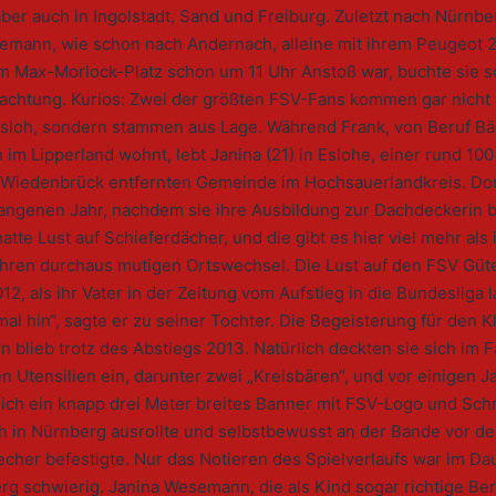
aber auch in Ingolstadt, Sand und Freiburg. Zuletzt nach Nürnbe
emann, wie schon nach Andernach, alleine mit ihrem Peugeot 
em Max-Morlock-Platz schon um 11 Uhr Anstoß war, buchte sie s
achtung. Kurios: Zwei der größten FSV-Fans kommen gar nicht
rsloh, sondern stammen aus Lage. Während Frank, von Beruf Bä
im Lipperland wohnt, lebt Janina (21) in Eslohe, einer rund 10
Wiedenbrück entfernten Gemeinde im Hochsauerlandkreis. Dor
gangenen Jahr, nachdem sie ihre Ausbildung zur Dachdeckerin 
hatte Lust auf Schieferdächer, und die gibt es hier viel mehr als 
 ihren durchaus mutigen Ortswechsel. Die Lust auf den FSV Güt
12, als ihr Vater in der Zeitung vom Aufstieg in die Bundesliga l
mal hin“, sagte er zu seiner Tochter. Die Begeisterung für den K
n blieb trotz des Abstiegs 2013. Natürlich deckten sie sich im 
n Utensilien ein, darunter zwei „Kreisbären“, und vor einigen J
sich ein knapp drei Meter breites Banner mit FSV-Logo und Schr
ch in Nürnberg ausrollte und selbstbewusst an der Bande vor d
echer befestigte. Nur das Notieren des Spielverlaufs war im D
g schwierig. Janina Wesemann, die als Kind sogar richtige Ber