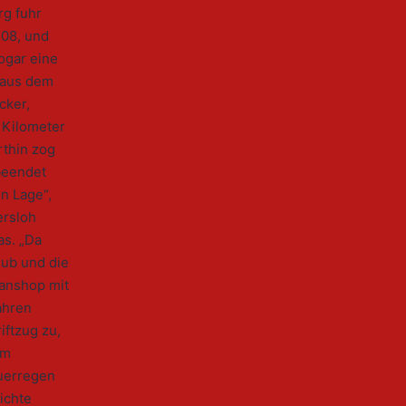
rg fuhr
208, und
ogar eine
 aus dem
cker,
0 Kilometer
thin zog
beendet
in Lage“,
ersloh
as. „Da
lub und die
Fanshop mit
ahren
iftzug zu,
em
auerregen
ichte