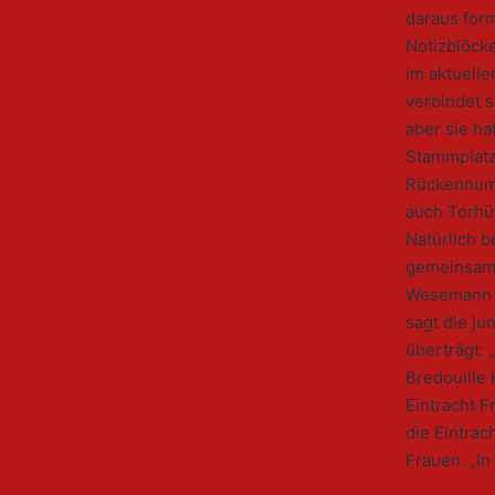
daraus form
Notizblöck
im aktuelle
verbindet s
aber sie ha
Stammplatz 
Rückennumme
auch Torhüt
Natürlich b
gemeinsame
Wesemann se
sagt die ju
überträgt: „
Bredouille
Eintracht F
die Eintrac
Frauen. „In