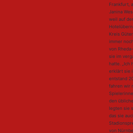
Frankfurt, 
Janina Wes
weil auf d
Hotelübern
Kreis Güte
immer noch 
von Rheda-
sie im ver
hatte. „Ich 
erklärt sie
entstand 20
fahren wir 
Spielerinne
den übliche
legten sie 
das sie au
Stadionspr
von Nürnber