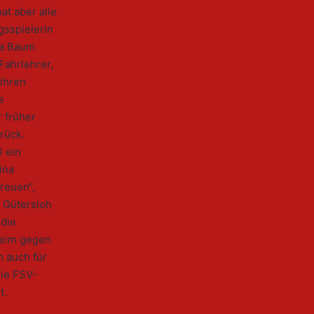
at aber alle
gsspielerin
ina Baum
Fahrlehrer,
 ihren
e
r früher
rück.
l ein
ina
reuen“,
V Gütersloh
 die
heim gegen
h auch für
die FSV-
t.