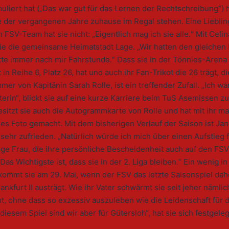
uliert hat („Das war gut für das Lernen der Rechtschreibung“) h
e der vergangenen Jahre zuhause im Regal stehen. Eine Lieblin
n FSV-Team hat sie nicht: „Eigentlich mag ich sie alle.“ Mit Cel
ie die gemeinsame Heimatstadt Lage. „Wir hatten den gleichen 
tte immer nach mir Fahrstunde.“ Dass sie in der Tönnies-Arena
in Reihe 6, Platz 26, hat und auch ihr Fan-Trikot die 26 trägt, di
r von Kapitänin Sarah Rolle, ist ein treffender Zufall. „Ich wa
erin“, blickt sie auf eine kurze Karriere beim TuS Asemissen zu
esitzt sie auch die Autogrammkarte von Rolle und hat mit ihr ma
s Foto gemacht. Mit dem bisherigen Verlauf der Saison ist Jan
hr zufrieden. „Natürlich würde ich mich über einen Aufstieg f
nge Frau, die ihre persönliche Bescheidenheit auch auf den FS
Das Wichtigste ist, dass sie in der 2. Liga bleiben.“ Ein wenig in
 kommt sie am 29. Mai, wenn der FSV das letzte Saisonspiel da
rankfurt II austrägt. Wie ihr Vater schwärmt sie seit jeher nämlic
ht, ohne dass so exzessiv auszuleben wie die Leidenschaft für 
 diesem Spiel sind wir aber für Gütersloh“, hat sie sich festgeleg