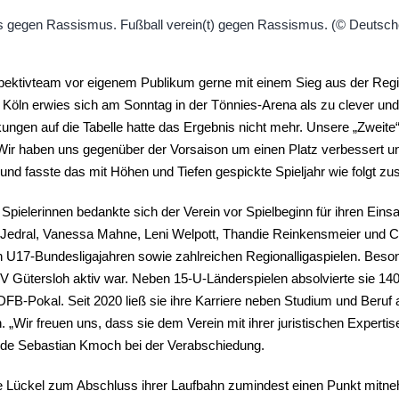
spektivteam vor eigenem Publikum gerne mit einem Sieg aus der Regi
a Köln erwies sich am Sonntag in der Tönnies-Arena als zu clever un
ungen auf die Tabelle hatte das Ergebnis nicht mehr. Unsere „Zweite“
Wir haben uns gegenüber der Vorsaison um einen Platz verbessert u
d fasste das mit Höhen und Tiefen gespickte Spieljahr wie folgt zus
Spielerinnen bedankte sich der Verein vor Spielbeginn für ihren Ei
 Jedral, Vanessa Mahne, Leni Welpott, Thandie Reinkensmeier und Ch
 U17-Bundesligajahren sowie zahlreichen Regionalligaspielen. Beson
SV Gütersloh aktiv war. Neben 15-U-Länderspielen absolvierte sie 140 P
DFB-Pokal. Seit 2020 ließ sie ihre Karriere neben Studium und Beruf 
 „Wir freuen uns, dass sie dem Verein mit ihrer juristischen Expertis
ende Sebastian Kmoch bei der Verabschiedung.
e Lückel zum Abschluss ihrer Laufbahn zumindest einen Punkt mit