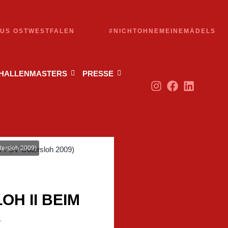
AUS OSTWESTFALEN
#NICHTOHNEMEINEMÄDELS
 HALLENMASTERS
PRESSE
ütersloh 2009)
OH II BEIM
L