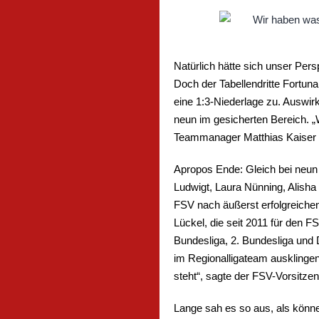
Natürlich hätte sich unser Per
Doch der Tabellendritte Fortun
eine 1:3-Niederlage zu. Auswirk
neun im gesicherten Bereich. „
Teammanager Matthias Kaiser un
Apropos Ende: Gleich bei neun 
Ludwigt, Laura Nünning, Alisha
FSV nach äußerst erfolgreichen
Lückel, die seit 2011 für den F
Bundesliga, 2. Bundesliga und 
im Regionalligateam ausklingen.
steht“, sagte der FSV-Vorsitz
Lange sah es so aus, als könn