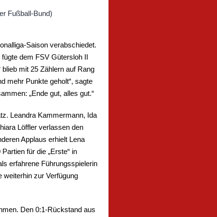
onalliga-Saison verabschiedet.
d fügte dem FSV Gütersloh II
 blieb mit 25 Zählern auf Rang
nd mehr Punkte geholt“, sagte
ammen: „Ende gut, alles gut.“
nsatz. Leandra Kammermann, Ida
iara Löffler verlassen den
deren Applaus erhielt Lena
artien für die „Erste“ in
als erfahrene Führungsspielerin
e weiterhin zur Verfügung
nehmen. Den 0:1-Rückstand aus