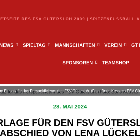
NETSEITE DES FSV GÜTERSLOH 2009 | SPITZENFUSSBALL 
NEWS
SPIELTAG
MANNSCHAFTEN
VEREIN
GT
SPONSOREN
TEAMSHOP
m Einsatz für das Perspektivteam des FSV Gütersloh. (Foto: Boris Kessler / FSV G
28. MAI 2024
RLAGE FÜR DEN FSV GÜTERSL
ABSCHIED VON LENA LÜCKE