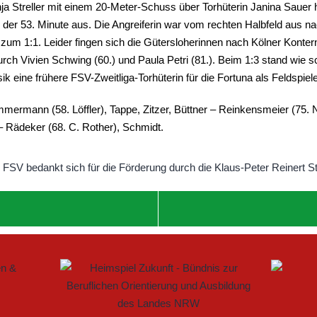
nja Streller mit einem 20-Meter-Schuss über Torhüterin Janina Sauer 
 der 53. Minute aus. Die Angreiferin war vom rechten Halbfeld aus na
um 1:1. Leider fingen sich die Gütersloherinnen nach Kölner Kontern
ch Vivien Schwing (60.) und Paula Petri (81.). Beim 1:3 stand wie sc
k eine frühere FSV-Zweitliga-Torhüterin für die Fortuna als Feldspiele
ermann (58. Löffler), Tappe, Zitzer, Büttner – Reinkensmeier (75. Ni
 – Rädeker (68. C. Rother), Schmidt.