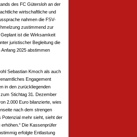
tands des FC Gütersloh an der
chtliche wirtschaftliche und
 Aussprache nahmen die FSV-
rschmelzung zustimmend zur
 Geplant ist die Wirksamkeit
er juristischer Begleitung die
oh Anfang 2025 abstimmen
owohl Sebastian Kmoch als auch
 ehrenamtliches Engagement
en in den zurückliegenden
er zum Stichtag 31. Dezember
on 2.000 Euro bilanzierte, wies
enseite nach dem strengen
Potenzial mehr sieht, sieht der
u erhöhen.“ Die Kassenprüfer
nstimmig erfolgte Entlastung