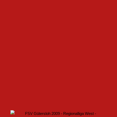
GEMEINSAM NEUE CHANCEN IM FRAUENFUSSBALL S
CHAFFEN
FSV GÜTERSLOH UND NOABELLE BAUEN
PARTNERSCHAFT WEITER AUS
U17 DES FSV GÜTERSLOH STARTET MIT HEIMSPIEL IN
DEN DFB-POKAL